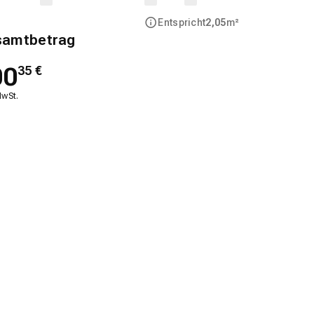
Entspricht
2,05
m²
samtbetrag
00
35
€
MwSt.