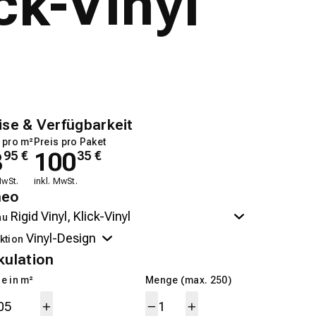
ck-Vinyl
ise & Verfügbarkeit
 pro m²
Preis pro Paket
8
100
95
€
35
€
MwSt.
inkl. MwSt.
neo
au
ktion
kulation
e in m²
Menge (max. 250)