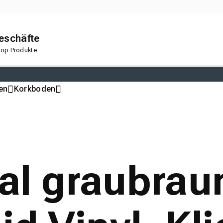
geschäfte
 Top Produkte
en
Korkboden
al graubraun