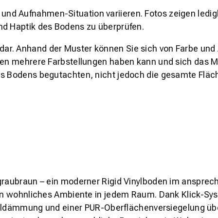
und Aufnahmen-Situation variieren. Fotos zeigen ledig
nd Haptik des Bodens zu überprüfen.
s dar. Anhand der Muster können Sie sich von Farbe und
den mehrere Farbstellungen haben kann und sich das Mu
es Bodens begutachten, nicht jedoch die gesamte Fläch
 graubraun – ein moderner Rigid Vinylboden im anspre
ein wohnliches Ambiente in jedem Raum. Dank Klick-Sys
schalldämmung und einer PUR-Oberflächenversiegelung ü