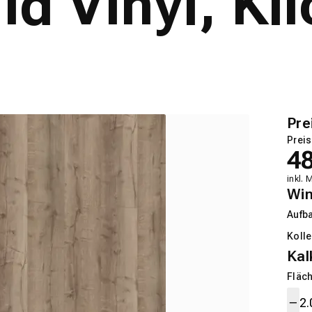
id Vinyl, Kli
Pre
Preis
4
inkl. 
Wi
Aufb
Kolle
Kal
Fläch