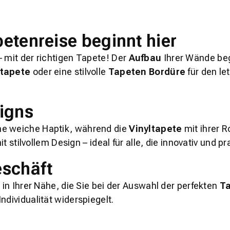
petenreise beginnt hier
– mit der richtigen Tapete! Der
Aufbau
Ihrer Wände beg
rtapete
oder eine stilvolle
Tapeten Bordüre
für den le
signs
ne weiche Haptik, während die
Vinyltapete
mit ihrer R
tilvollem Design – ideal für alle, die innovativ und p
eschäft
 in Ihrer Nähe, die Sie bei der Auswahl der perfekten
T
ndividualität widerspiegelt.