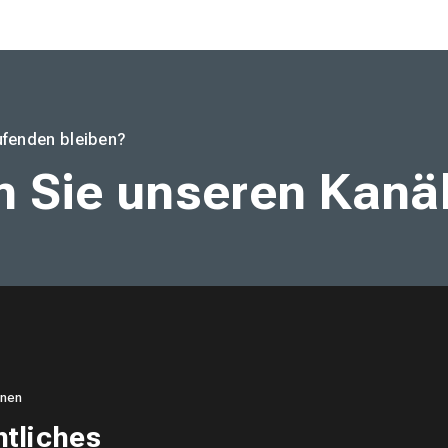
fenden bleiben?
n Sie unseren Kanä
onen
tliches