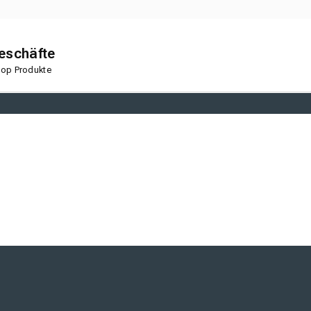
geschäfte
 Top Produkte
en
Korkboden