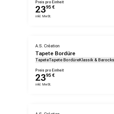
Preis pro Einheit
23
95
€
inkl. MwSt.
A.S. Création
Tapete Bordüre
Tapete
Tapete Bordüre
Klassik & Barock
s
Preis pro Einheit
23
95
€
inkl. MwSt.