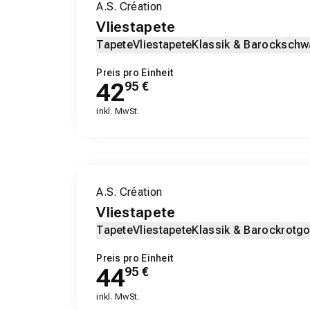
A.S. Création
Vliestapete
Tapete
Vliestapete
Klassik & Barock
schw
Preis pro Einheit
42
95
€
inkl. MwSt.
A.S. Création
Vliestapete
Tapete
Vliestapete
Klassik & Barock
rot
go
Preis pro Einheit
44
95
€
inkl. MwSt.