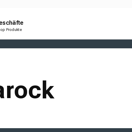
geschäfte
 Top Produkte
en
Korkboden
arock