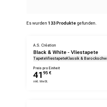
Es wurden
133
Produkte
gefunden.
A.S. Création
Black & White - Vliestapete
Tapete
Vliestapete
Klassik & Barock
schw
Preis pro Einheit
41
95
€
inkl. MwSt.