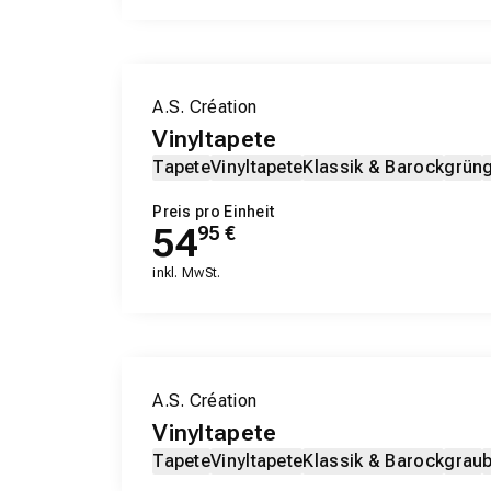
A.S. Création
Vinyltapete
Tapete
Vinyltapete
Klassik & Barock
grün
Preis pro Einheit
54
95
€
inkl. MwSt.
A.S. Création
Vinyltapete
Tapete
Vinyltapete
Klassik & Barock
grau