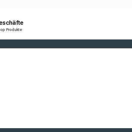
geschäfte
 Top Produkte
en
Korkboden