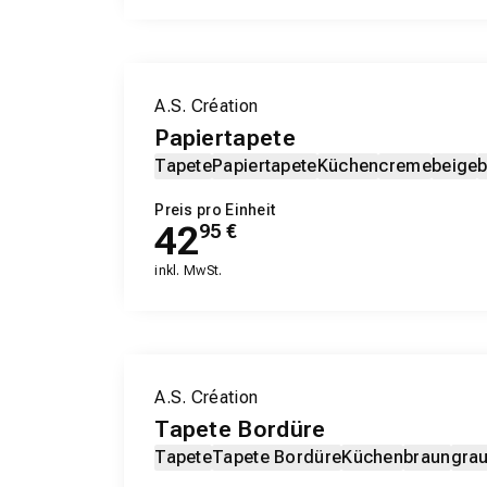
A.S. Création
Papiertapete
Tapete
Papiertapete
Küchen
creme
beige
Preis pro Einheit
42
95
€
inkl. MwSt.
A.S. Création
Tapete Bordüre
Tapete
Tapete Bordüre
Küchen
braun
gra