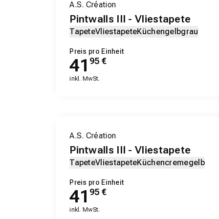
A.S. Création
Pintwalls III - Vliestapete
Tapete
Vliestapete
Küchen
gelb
grau
Preis pro Einheit
41
95
€
inkl. MwSt.
A.S. Création
Pintwalls III - Vliestapete
Tapete
Vliestapete
Küchen
creme
gelb
Preis pro Einheit
41
95
€
inkl. MwSt.