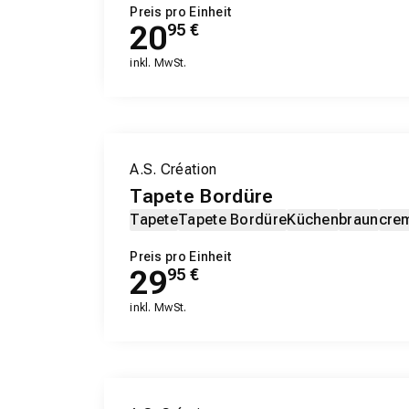
Preis pro Einheit
20
95
€
inkl. MwSt.
A.S. Création
Tapete Bordüre
Tapete
Tapete Bordüre
Küchen
braun
cre
Preis pro Einheit
29
95
€
inkl. MwSt.