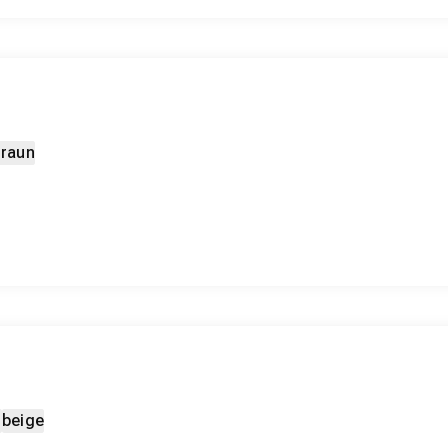
braun
u
beige