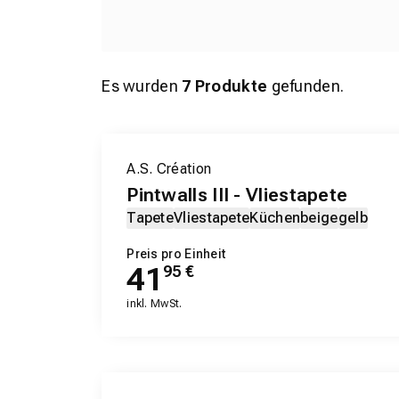
Es wurden
7
Produkte
gefunden.
A.S. Création
Pintwalls III - Vliestapete
Tapete
Vliestapete
Küchen
beige
gelb
Preis pro Einheit
41
95
€
inkl. MwSt.