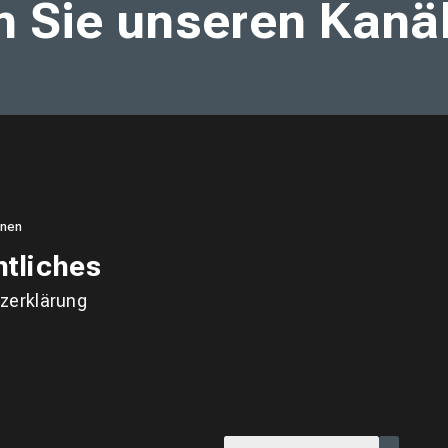
n Sie unseren Kanä
onen
tliches
zerklärung