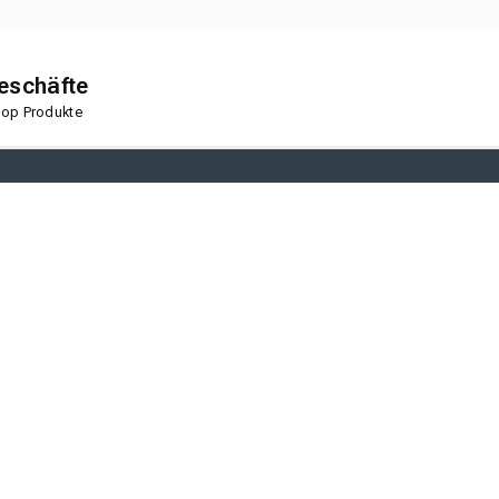
geschäfte
 Top Produkte
en
Korkboden