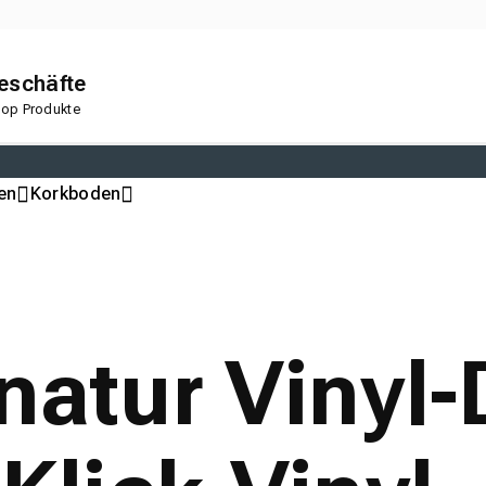
geschäfte
 Top Produkte
en
Korkboden
natur Vinyl-