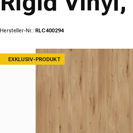
Rigid Vinyl,
wineo
Hersteller-Nr.:
RLC400294
EXKLUSIV-PRODUKT