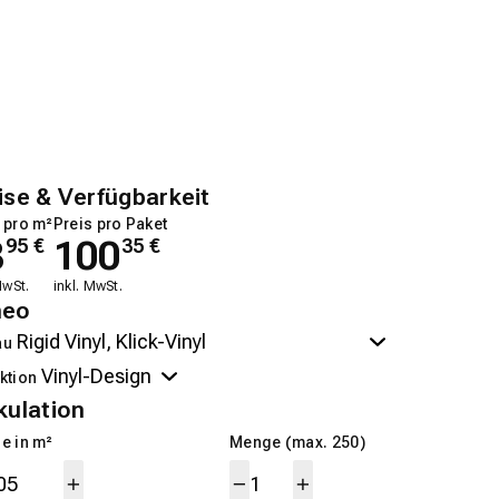
ise & Verfügbarkeit
 pro m²
Preis pro Paket
8
100
95
€
35
€
MwSt.
inkl. MwSt.
neo
au
ktion
kulation
e in m²
Menge (max. 250)