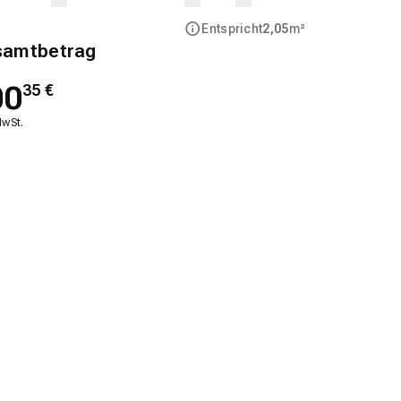
Entspricht
2,05
m²
samtbetrag
00
35
€
MwSt.