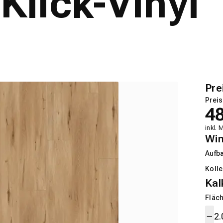
 Klick-Vinyl
Pre
Preis
4
inkl. 
Wi
Aufb
Kolle
Kal
Fläch