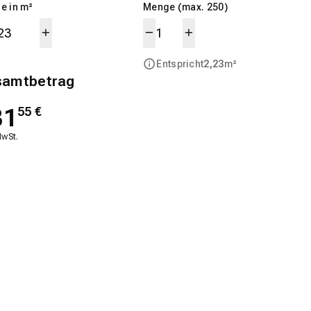
e in m²
Menge (max. 250)
Entspricht
2,23
m²
samtbetrag
31
55
€
MwSt.