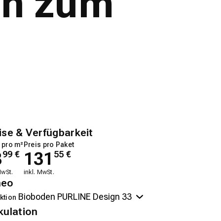
en zum
ise & Verfügbarkeit
 pro m²
Preis pro Paket
8
131
99
€
55
€
MwSt.
inkl. MwSt.
neo
ktion
kulation