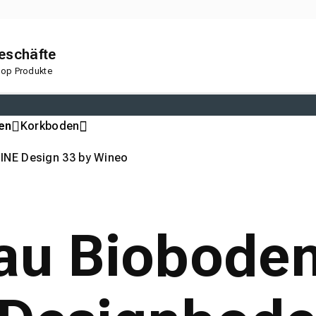
geschäfte
 Top Produkte
en
Korkboden
INE Design 33 by Wineo
rau Biobode