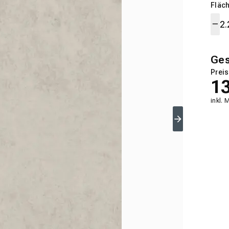
Fläch
Ge
Preis
1
inkl. 