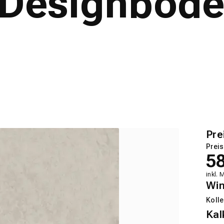
- Designbod
Pre
Preis
5
inkl. 
Wi
Kolle
Kal