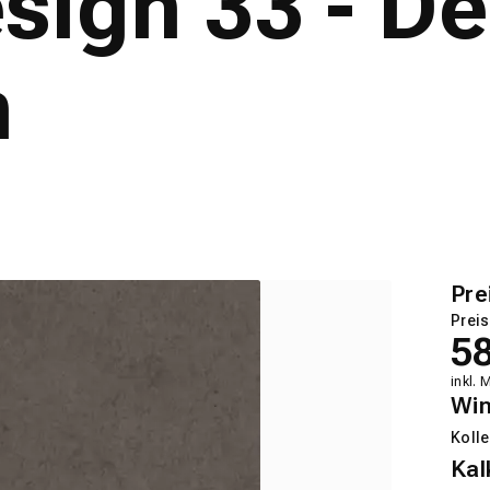
sign 33 - D
n
Pre
Preis
5
inkl. 
Wi
Kolle
Kal