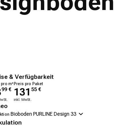
esignboden
ise & Verfügbarkeit
 pro m²
Preis pro Paket
8
131
99
€
55
€
MwSt.
inkl. MwSt.
neo
ktion
kulation