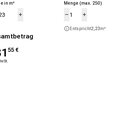
e in m²
Menge (max. 250)
Entspricht
2,23
m²
samtbetrag
31
55
€
MwSt.