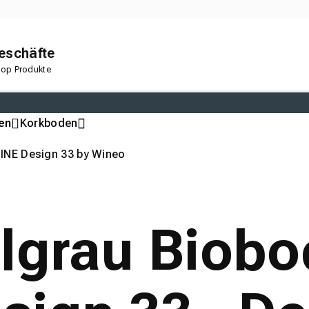
geschäfte
 Top Produkte
en
Korkboden
INE Design 33 by Wineo
elgrau Biob