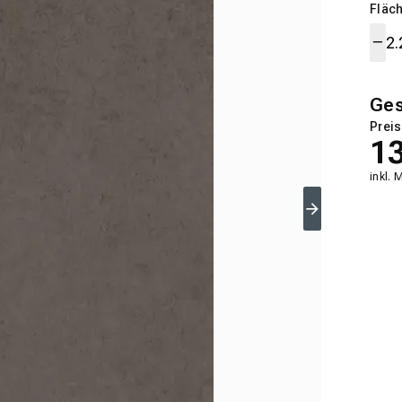
Fläch
Ge
Preis
1
inkl. 