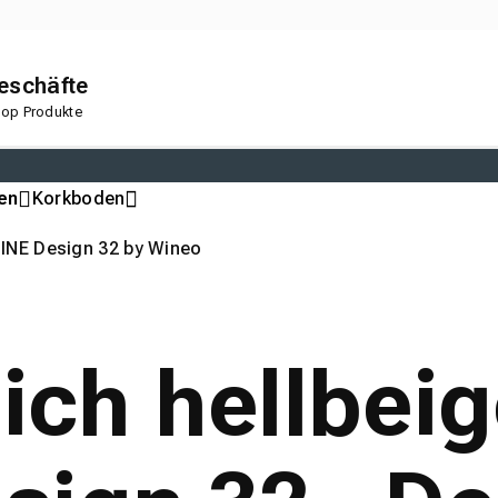
geschäfte
 Top Produkte
en
Korkboden
INE Design 32 by Wineo
lich hellbei