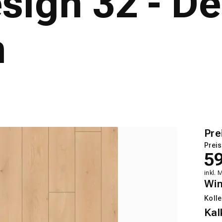
sign 32 - D
n
Pre
Preis
5
inkl. 
Wi
Kolle
Kal