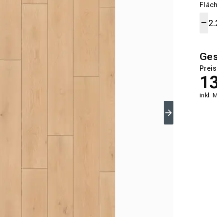
Fläch
Ge
Preis
1
inkl. 