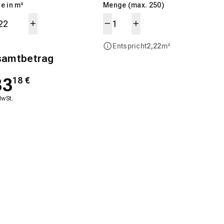
e in m²
Menge (max. 250)
Entspricht
2,22
m²
samtbetrag
33
18
€
MwSt.