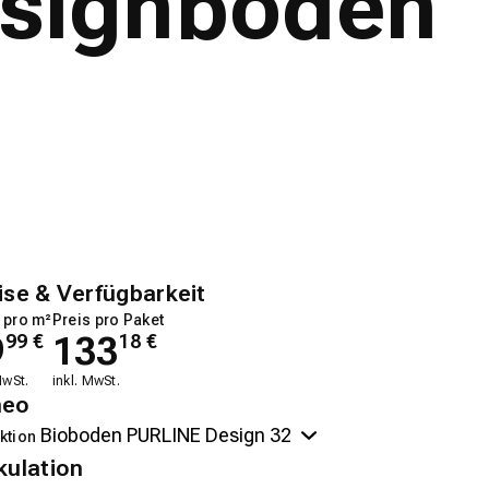
esignboden
ise & Verfügbarkeit
 pro m²
Preis pro Paket
9
133
99
€
18
€
MwSt.
inkl. MwSt.
neo
ktion
kulation