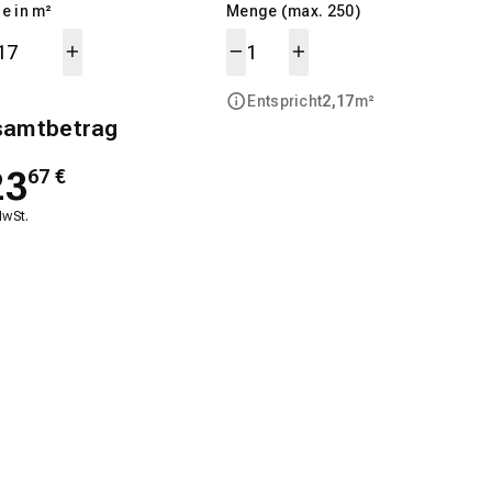
e in m²
Menge (max. 250)
Entspricht
2,17
m²
samtbetrag
23
67
€
MwSt.