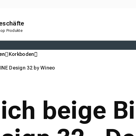
geschäfte
 Top Produkte
en
Korkboden
INE Design 32 by Wineo
lich beige 