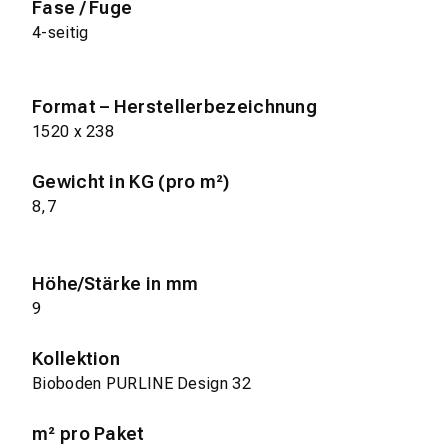
Fase / Fuge
4-seitig
Format – Herstellerbezeichnung
1520 x 238
Gewicht in KG (pro m²)
8,7
Höhe/Stärke in mm
9
Kollektion
Bioboden PURLINE Design 32
m² pro Paket