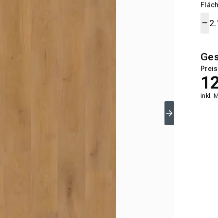
Fläch
Ge
Preis
1
inkl. 