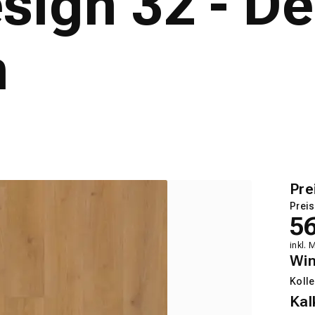
sign 32 - D
n
Pre
Preis
5
inkl. 
Wi
Kolle
Kal