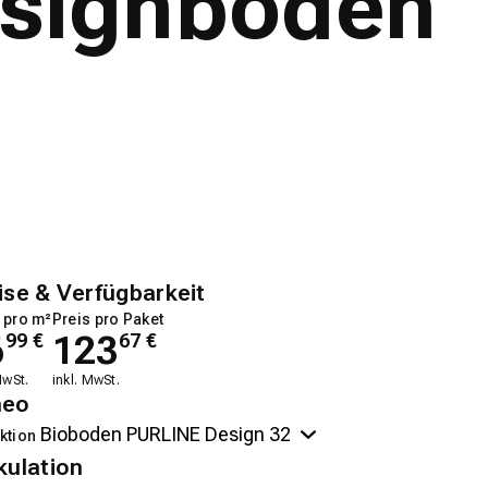
esignboden
ise & Verfügbarkeit
 pro m²
Preis pro Paket
6
123
99
€
67
€
MwSt.
inkl. MwSt.
neo
ktion
kulation