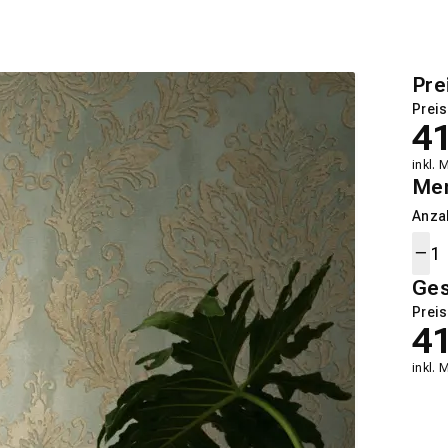
Pre
Preis
4
inkl. 
Me
Anza
Ge
Preis
4
inkl. 