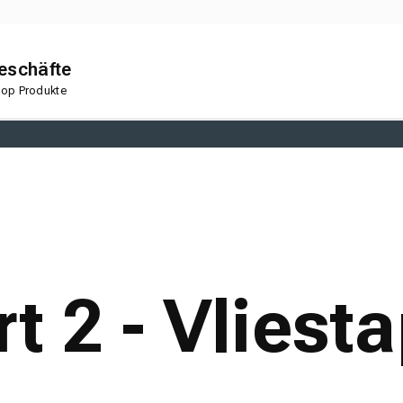
geschäfte
 Top Produkte
en
Korkboden
rt 2 - Vliest