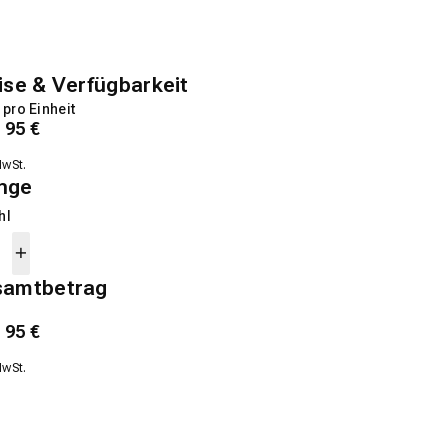
ise & Verfügbarkeit
 pro Einheit
1
95
€
MwSt.
nge
hl
samtbetrag
1
95
€
MwSt.