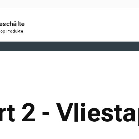
geschäfte
 Top Produkte
en
Korkboden
rt 2 - Vliest