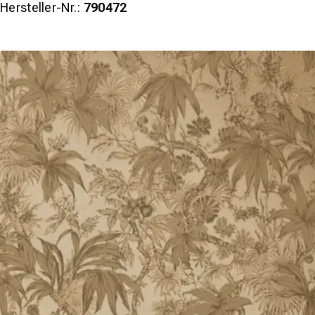
Hersteller-Nr.:
790472
wineo