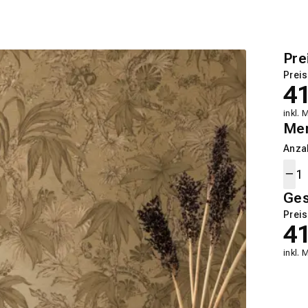
Pre
Preis
4
inkl. 
Me
Anza
Ge
Preis
4
inkl. 