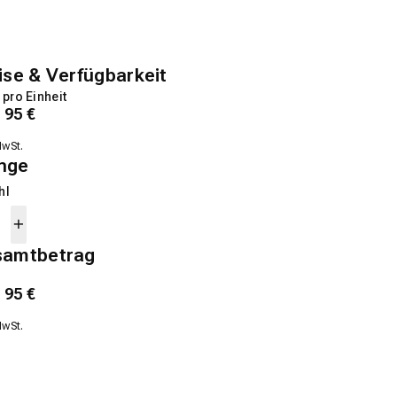
ise & Verfügbarkeit
 pro Einheit
1
95
€
MwSt.
nge
hl
samtbetrag
1
95
€
MwSt.