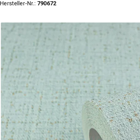
Hersteller-Nr.:
790672
wineo