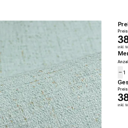
Pre
Preis
3
inkl. 
Me
Anza
Ge
Preis
3
inkl. 