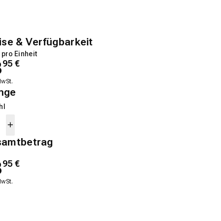
ise & Verfügbarkeit
 pro Einheit
8
95
€
MwSt.
nge
hl
samtbetrag
8
95
€
MwSt.