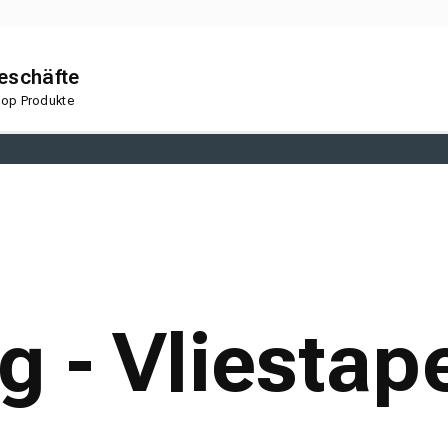
geschäfte
 Top Produkte
en
Korkboden
 - Vliestap