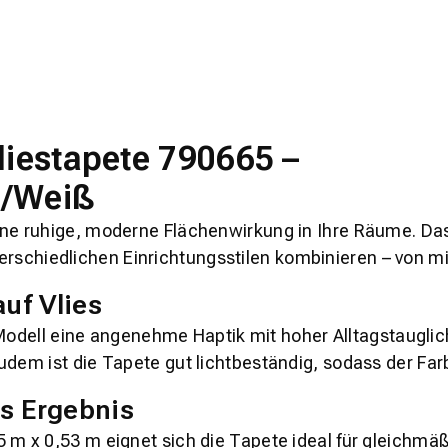
liestapete 790665 –
e/Weiß
ine ruhige, moderne Flächenwirkung in Ihre Räume. Da
terschiedlichen Einrichtungsstilen kombinieren – von mi
uf Vlies
Modell eine angenehme Haptik mit hoher Alltagstauglich
Zudem ist die Tapete
gut lichtbeständig
, sodass der Far
s Ergebnis
5 m x 0,53 m
eignet sich die Tapete ideal für gleichm