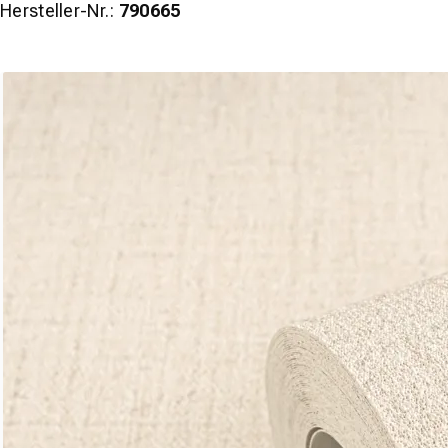
Hersteller-Nr.:
790665
wineo