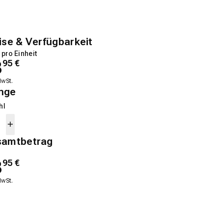
ise & Verfügbarkeit
 pro Einheit
8
95
€
MwSt.
nge
hl
samtbetrag
8
95
€
MwSt.