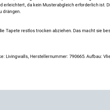
erleichtert, da kein Musterabgleich erforderlich ist. Di
zu drängen.
die Tapete
restlos trocken abziehen
. Das macht sie be
ke:
Livingwalls
, Herstellernummer:
790665
. Aufbau:
Vli