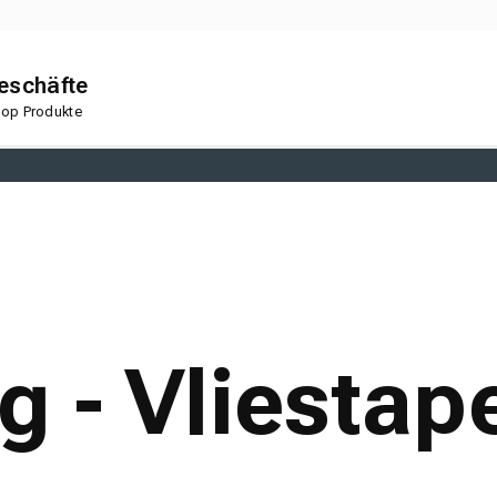
geschäfte
 Top Produkte
en
Korkboden
 - Vliestap