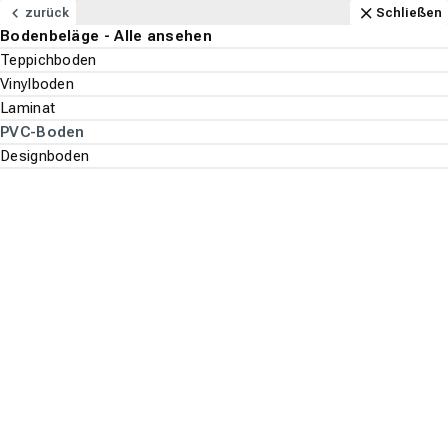
Navigation
Content
Footer
Aktuell geöffnet
Anfahrt
Anrufen
Kontakt
Schließen
zurück
Schließen
Bodenbeläge - Alle ansehen
Bodenbeläge
Teppichboden
Suchen
Menu
Vinylboden
Laminat
Bodenbeläge
PVC-Boden
Suche st
Designboden
PVC-Boden