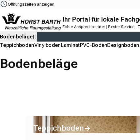
Navigation
Content
Footer
Öffnungszeiten anzeigen
Ihr Portal für lokale Fach
Echte Ansprechpartner | Bester Service |
Bodenbeläge
Teppichboden
Vinylboden
Laminat
PVC-Boden
Designboden
Bodenbeläge
Teppichboden