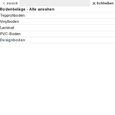
Navigation
Content
Footer
Aktuell geöffnet
Anfahrt
Anrufen
Kontakt
Schließen
zurück
Schließen
Bodenbeläge - Alle ansehen
Bodenbeläge
Teppichboden
Suchen
Menu
Vinylboden
Laminat
Bodenbeläge
PVC-Boden
Suche st
Designboden
Designboden