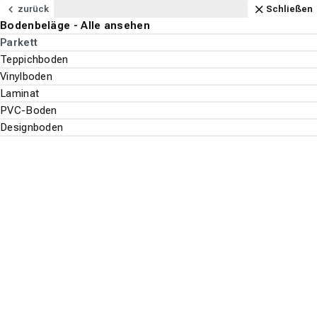
Navigation
Content
Footer
Öffnungszeiten
Anfahrt
Anrufen
Kontakt
Schließen
zurück
Schließen
Bodenbeläge - Alle ansehen
Bodenbeläge
Parkett
Suchen
Menu
Teppichboden
Vinylboden
Bodenbeläge
Laminat
Suche st
PVC-Boden
Parkett
Designboden