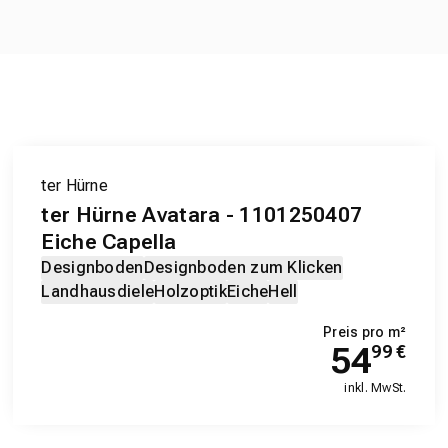
ter Hürne
ter Hürne Avatara - 1101250407
Eiche Capella
Designboden
Designboden zum Klicken
Landhausdiele
Holzoptik
Eiche
Hell
Preis pro m²
54
99
€
inkl. MwSt.