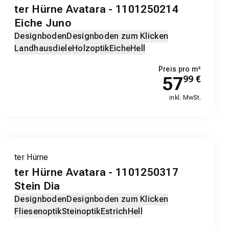
ter Hürne Avatara - 1101250214
Eiche Juno
Designboden
Designboden zum Klicken
Landhausdiele
Holzoptik
Eiche
Hell
Preis pro m²
57
99
€
inkl. MwSt.
ter Hürne
ter Hürne Avatara - 1101250317
Stein Dia
Designboden
Designboden zum Klicken
Fliesenoptik
Steinoptik
Estrich
Hell