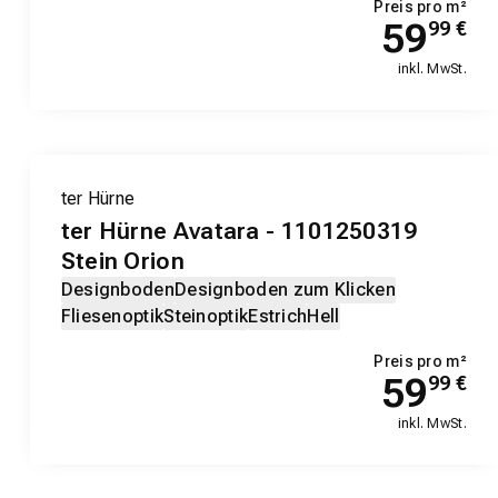
Preis pro m²
59
99
€
inkl. MwSt.
ter Hürne
ter Hürne Avatara - 1101250319
Stein Orion
Designboden
Designboden zum Klicken
Fliesenoptik
Steinoptik
Estrich
Hell
Preis pro m²
59
99
€
inkl. MwSt.