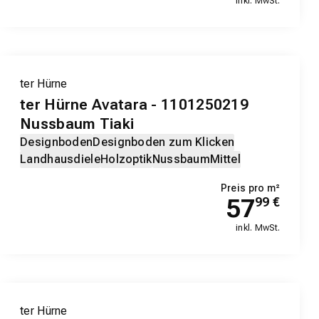
inkl. MwSt.
ter Hürne
ter Hürne Avatara - 1101250219
Nussbaum Tiaki
Designboden
Designboden zum Klicken
Landhausdiele
Holzoptik
Nussbaum
Mittel
Preis pro m²
57
99
€
inkl. MwSt.
ter Hürne