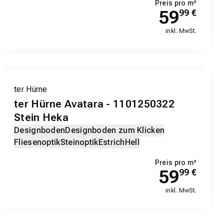
Preis pro m²
59
99
€
inkl. MwSt.
ter Hürne
ter Hürne Avatara - 1101250322
Stein Heka
Designboden
Designboden zum Klicken
Fliesenoptik
Steinoptik
Estrich
Hell
Preis pro m²
59
99
€
inkl. MwSt.