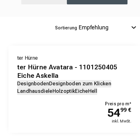
Sortierung
ter Hürne
ter Hürne Avatara - 1101250405
Eiche Askella
Designboden
Designboden zum Klicken
Landhausdiele
Holzoptik
Eiche
Hell
Preis pro m²
54
99
€
inkl. MwSt.