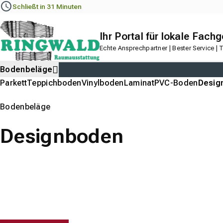
Navigation
Content
Footer
Schließt in 31 Minuten
Ihr Portal für lokale Fach
Echte Ansprechpartner | Bester Service |
Bodenbeläge
Parkett
Teppichboden
Vinylboden
Laminat
PVC-Boden
Desig
Bodenbeläge
Designboden