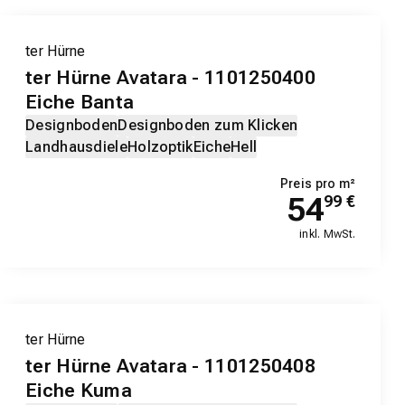
ter Hürne
ter Hürne Avatara - 1101250400
Eiche Banta
Designboden
Designboden zum Klicken
Landhausdiele
Holzoptik
Eiche
Hell
Preis pro m²
54
99
€
inkl. MwSt.
ter Hürne
ter Hürne Avatara - 1101250408
Eiche Kuma