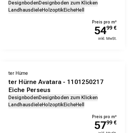
Designboden
Designboden zum Klicken
Landhausdiele
Holzoptik
Eiche
Hell
Preis pro m²
54
99
€
inkl. MwSt.
ter Hürne
ter Hürne Avatara - 1101250217
Eiche Perseus
Designboden
Designboden zum Klicken
Landhausdiele
Holzoptik
Eiche
Hell
Preis pro m²
57
99
€