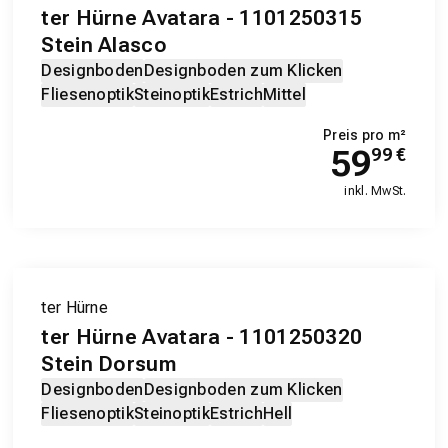
ter Hürne Avatara - 1101250315
Stein Alasco
Designboden
Designboden zum Klicken
Fliesenoptik
Steinoptik
Estrich
Mittel
Preis pro m²
59
99
€
inkl. MwSt.
ter Hürne
ter Hürne Avatara - 1101250320
Stein Dorsum
Designboden
Designboden zum Klicken
Fliesenoptik
Steinoptik
Estrich
Hell