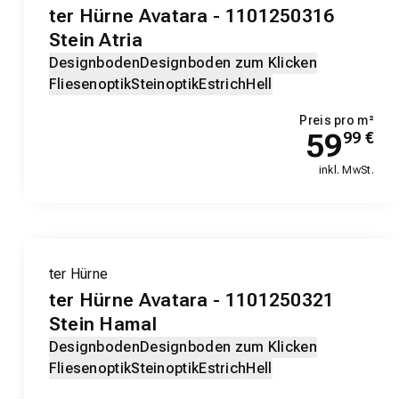
ter Hürne Avatara - 1101250316
Stein Atria
Designboden
Designboden zum Klicken
Fliesenoptik
Steinoptik
Estrich
Hell
Preis pro m²
59
99
€
inkl. MwSt.
ter Hürne
ter Hürne Avatara - 1101250321
Stein Hamal
Designboden
Designboden zum Klicken
Fliesenoptik
Steinoptik
Estrich
Hell