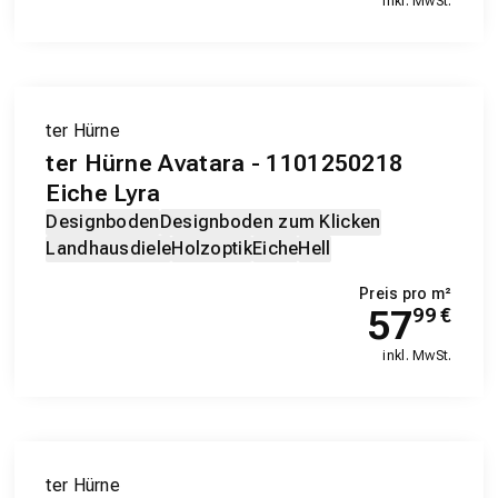
inkl. MwSt.
ter Hürne
ter Hürne Avatara - 1101250218
Eiche Lyra
Designboden
Designboden zum Klicken
Landhausdiele
Holzoptik
Eiche
Hell
Preis pro m²
57
99
€
inkl. MwSt.
ter Hürne