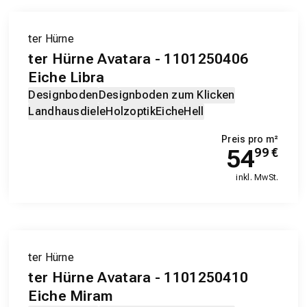
ter Hürne
ter Hürne Avatara - 1101250406
Eiche Libra
Designboden
Designboden zum Klicken
Landhausdiele
Holzoptik
Eiche
Hell
Preis pro m²
54
99
€
inkl. MwSt.
ter Hürne
ter Hürne Avatara - 1101250410
Eiche Miram