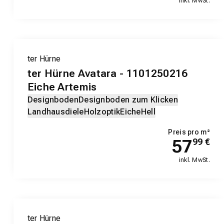
inkl. MwSt.
ter Hürne
ter Hürne Avatara - 1101250216
Eiche Artemis
Designboden
Designboden zum Klicken
Landhausdiele
Holzoptik
Eiche
Hell
Preis pro m²
57
99
€
inkl. MwSt.
ter Hürne