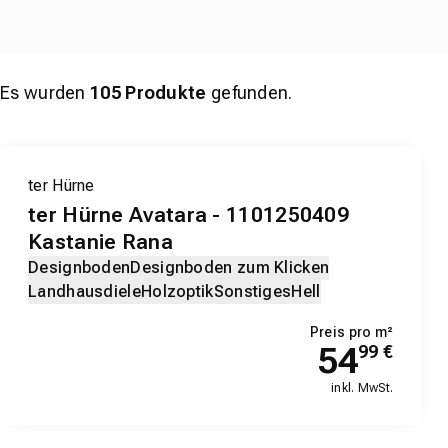
Es wurden
105
Produkte
gefunden.
ter Hürne
ter Hürne Avatara - 1101250409
Kastanie Rana
Designboden
Designboden zum Klicken
Landhausdiele
Holzoptik
Sonstiges
Hell
Preis pro m²
54
99
€
inkl. MwSt.