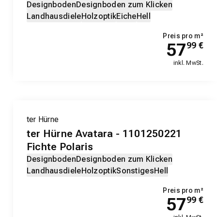
Designboden
Designboden zum Klicken
Landhausdiele
Holzoptik
Eiche
Hell
Preis pro m²
57
99
€
inkl. MwSt.
ter Hürne
ter Hürne Avatara - 1101250221
Fichte Polaris
Designboden
Designboden zum Klicken
Landhausdiele
Holzoptik
Sonstiges
Hell
Preis pro m²
57
99
€