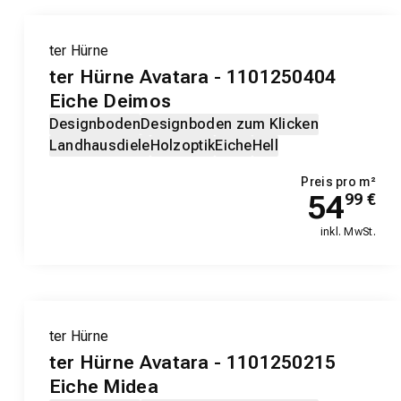
ter Hürne
ter Hürne Avatara - 1101250404
Eiche Deimos
Designboden
Designboden zum Klicken
Landhausdiele
Holzoptik
Eiche
Hell
Preis pro m²
54
99
€
inkl. MwSt.
ter Hürne
ter Hürne Avatara - 1101250215
Eiche Midea