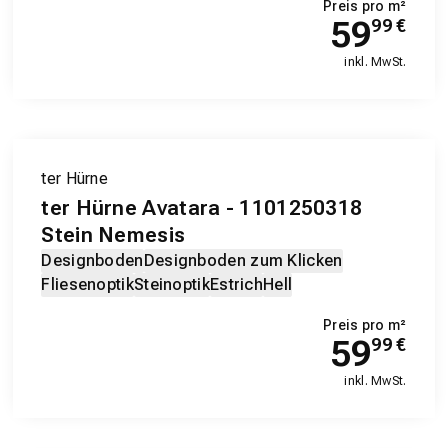
Preis pro m²
59
99
€
inkl. MwSt.
ter Hürne
ter Hürne Avatara - 1101250318
Stein Nemesis
Designboden
Designboden zum Klicken
Fliesenoptik
Steinoptik
Estrich
Hell
Preis pro m²
59
99
€
inkl. MwSt.