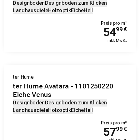
Designboden
Designboden zum Klicken
Landhausdiele
Holzoptik
Eiche
Hell
Preis pro m²
54
99
€
inkl. MwSt.
ter Hürne
ter Hürne Avatara - 1101250220
Eiche Venus
Designboden
Designboden zum Klicken
Landhausdiele
Holzoptik
Eiche
Hell
Preis pro m²
57
99
€