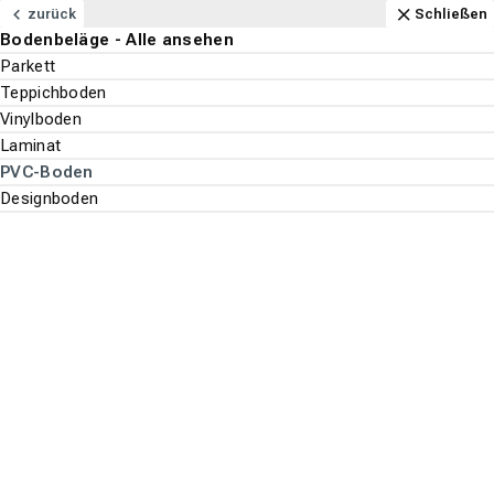
Navigation
Content
Footer
Öffnungszeiten
Anfahrt
Anrufen
Kontakt
Schließen
zurück
Schließen
Bodenbeläge - Alle ansehen
Bodenbeläge
Parkett
Suchen
Menu
Teppichboden
Vinylboden
Bodenbeläge
Laminat
Suche st
PVC-Boden
PVC-Boden
Designboden