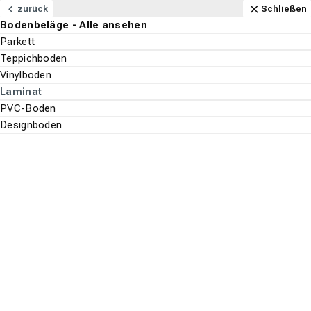
Navigation
Content
Footer
Öffnungszeiten
Anfahrt
Anrufen
Kontakt
Schließen
zurück
Schließen
Bodenbeläge - Alle ansehen
Bodenbeläge
Parkett
Suchen
Menu
Teppichboden
Vinylboden
Bodenbeläge
Laminat
Suche st
PVC-Boden
Laminat
Designboden
Top-Filter