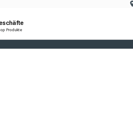
geschäfte
 Top Produkte
nboden