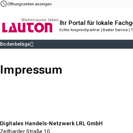
Navigation
Content
Footer
Öffnungszeiten anzeigen
Ihr Portal für lokale Fach
Echte Ansprechpartner | Bester Service |
Bodenbeläge
Parkett
Teppichboden
Vinylboden
Laminat
PVC-Boden
Desig
Impressum
Digitales Handels-Netzwerk LRL GmbH
Zeilharder Straße 10