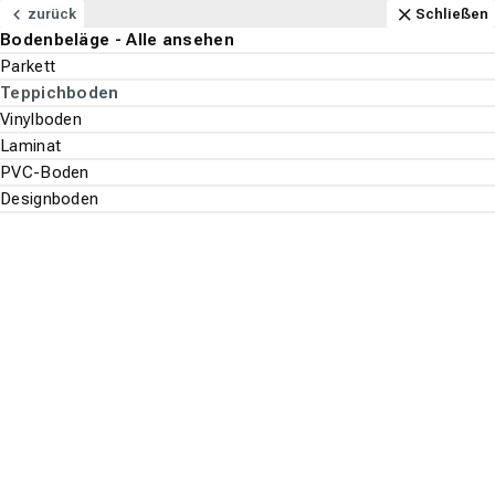
Navigation
Content
Footer
Öffnungszeiten
Anfahrt
Anrufen
Kontakt
Schließen
zurück
Schließen
Bodenbeläge - Alle ansehen
Bodenbeläge
Parkett
Suchen
Menu
Teppichboden
Vinylboden
Laminat
Bodenbeläge
Suche st
PVC-Boden
Teppichboden
Designboden