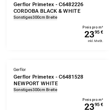
Gerflor Primetex - C6482226
CORDOBA BLACK & WHITE
Sonstiges
300cm Breite
Preis pro m²
23
95
€
inkl. MwSt.
Gerflor
Gerflor Primetex - C6481528
NEWPORT WHITE
Sonstiges
300cm Breite
Preis pro m²
23
95
€