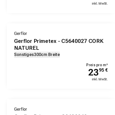
inkl. MwSt.
Gerflor
Gerflor Primetex - C5640027 CORK
NATUREL
Sonstiges
300cm Breite
Preis pro m²
23
95
€
inkl. MwSt.
Gerflor