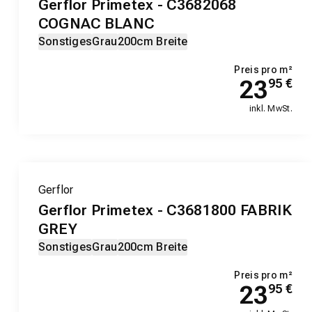
Gerflor Primetex - C3682068
COGNAC BLANC
Sonstiges
Grau
200cm Breite
Preis pro m²
23
95
€
inkl. MwSt.
Gerflor
Gerflor Primetex - C3681800 FABRIK
GREY
Sonstiges
Grau
200cm Breite
Preis pro m²
23
95
€