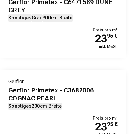
Gerflor Primetex - C6471589 DUNE
GREY
Sonstiges
Grau
300cm Breite
Preis pro m²
23
95
€
inkl. MwSt.
Gerflor
Gerflor Primetex - C3682006
COGNAC PEARL
Sonstiges
200cm Breite
Preis pro m²
23
95
€