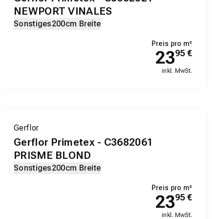
NEWPORT VINALES
Sonstiges
200cm Breite
Preis pro m²
23
95
€
inkl. MwSt.
Gerflor
Gerflor Primetex - C3682061
PRISME BLOND
Sonstiges
200cm Breite
Preis pro m²
23
95
€
inkl. MwSt.