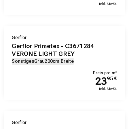
inkl. MwSt.
Gerflor
Gerflor Primetex - C3671284
VERONE LIGHT GREY
Sonstiges
Grau
200cm Breite
Preis pro m²
23
95
€
inkl. MwSt.
Gerflor