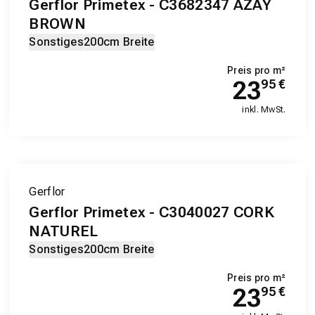
Gerflor Primetex - C3682347 AZAY
BROWN
Sonstiges
200cm Breite
Preis pro m²
23
95
€
inkl. MwSt.
Gerflor
Gerflor Primetex - C3040027 CORK
NATUREL
Sonstiges
200cm Breite
Preis pro m²
23
95
€