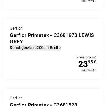
inkl. MwSt.
Gerflor
Gerflor Primetex - C3681973 LEWIS
GREY
Sonstiges
Grau
200cm Breite
Preis pro m²
23
95
€
inkl. MwSt.
Gerflor
Gerflor Primetex - C3681528