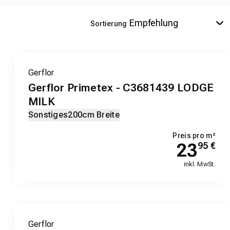
Sortierung
Gerflor
Gerflor Primetex - C3681439 LODGE
MILK
Sonstiges
200cm Breite
Preis pro m²
23
95
€
inkl. MwSt.
Gerflor