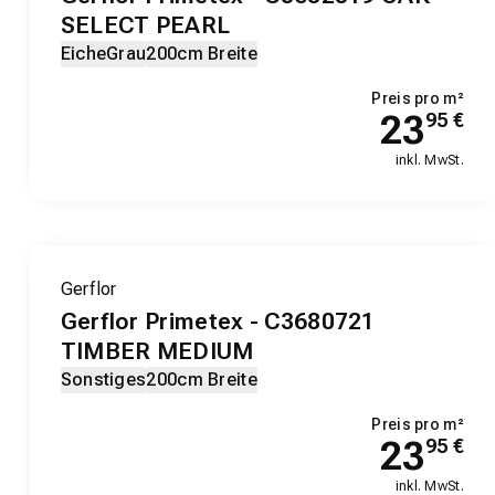
SELECT PEARL
Eiche
Grau
200cm Breite
Preis pro m²
23
95
€
inkl. MwSt.
Gerflor
Gerflor Primetex - C3680721
TIMBER MEDIUM
Sonstiges
200cm Breite
Preis pro m²
23
95
€
inkl. MwSt.