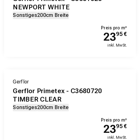
NEWPORT WHITE
Sonstiges
200cm Breite
Preis pro m²
23
95
€
inkl. MwSt.
Gerflor
Gerflor Primetex - C3680720
TIMBER CLEAR
Sonstiges
200cm Breite
Preis pro m²
23
95
€
inkl. MwSt.