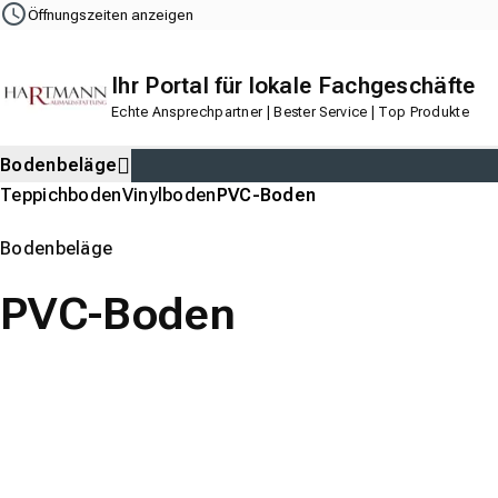
Navigation
Content
Footer
Öffnungszeiten anzeigen
Ihr Portal für lokale Fachgeschäfte
Echte Ansprechpartner | Bester Service | Top Produkte
Bodenbeläge
Teppichboden
Vinylboden
PVC-Boden
Bodenbeläge
PVC-Boden