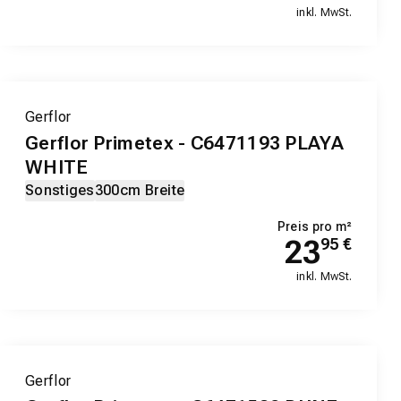
inkl. MwSt.
Gerflor
Gerflor Primetex - C6471193 PLAYA
WHITE
Sonstiges
300cm Breite
Preis pro m²
23
95
€
inkl. MwSt.
Gerflor