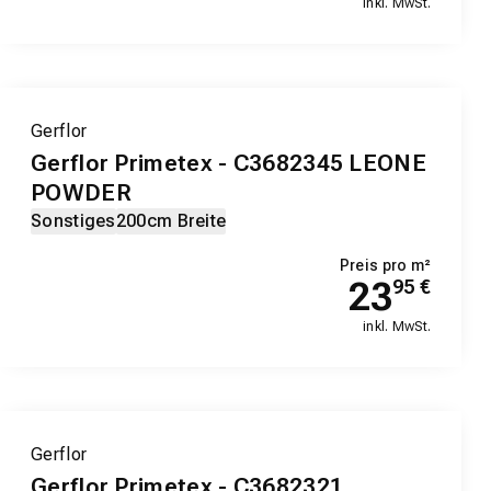
inkl. MwSt.
Gerflor
Gerflor Primetex - C3682345 LEONE
POWDER
Sonstiges
200cm Breite
Preis pro m²
23
95
€
inkl. MwSt.
Gerflor
Gerflor Primetex - C3682321