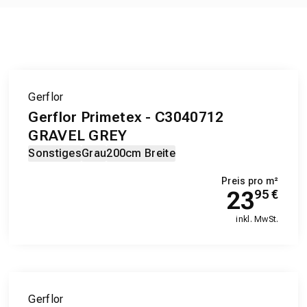
Gerflor
Gerflor Primetex - C3040712
GRAVEL GREY
Sonstiges
Grau
200cm Breite
Preis pro m²
23
95
€
inkl. MwSt.
Gerflor