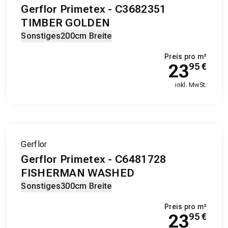
Gerflor Primetex - C3682351
TIMBER GOLDEN
Sonstiges
200cm Breite
Preis pro m²
23
95
€
inkl. MwSt.
Gerflor
Gerflor Primetex - C6481728
FISHERMAN WASHED
Sonstiges
300cm Breite
Preis pro m²
23
95
€