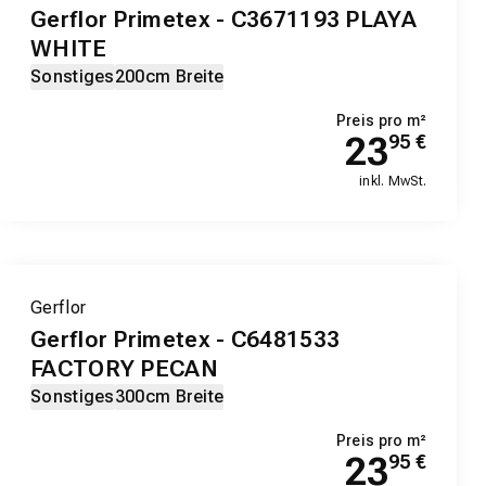
Gerflor Primetex - C3671193 PLAYA
WHITE
Sonstiges
200cm Breite
Preis pro m²
23
95
€
inkl. MwSt.
Gerflor
Gerflor Primetex - C6481533
FACTORY PECAN
Sonstiges
300cm Breite
Preis pro m²
23
95
€