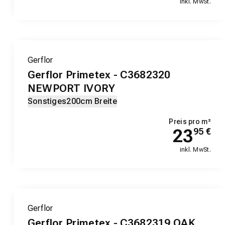
inkl. MwSt.
Gerflor
Gerflor Primetex - C3682320
NEWPORT IVORY
Sonstiges
200cm Breite
Preis pro m²
23
95
€
inkl. MwSt.
Gerflor
Gerflor Primetex - C3682319 OAK