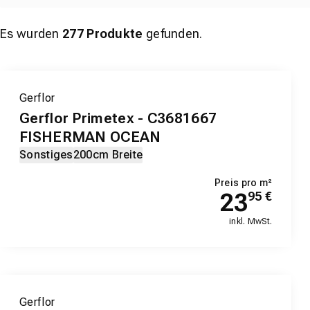
Es wurden
277
Produkte
gefunden.
Gerflor
Gerflor Primetex - C3681667
FISHERMAN OCEAN
Sonstiges
200cm Breite
Preis pro m²
23
95
€
inkl. MwSt.
Gerflor