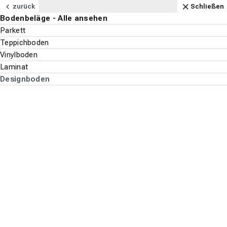
Navigation
Content
Footer
Öffnungszeiten
Anfahrt
Anrufen
Kontakt
Schließen
zurück
Schließen
Bodenbeläge - Alle ansehen
Bodenbeläge
Parkett
Suchen
Menu
Teppichboden
Vinylboden
Bodenbeläge
Laminat
Suche st
Designboden
Designboden