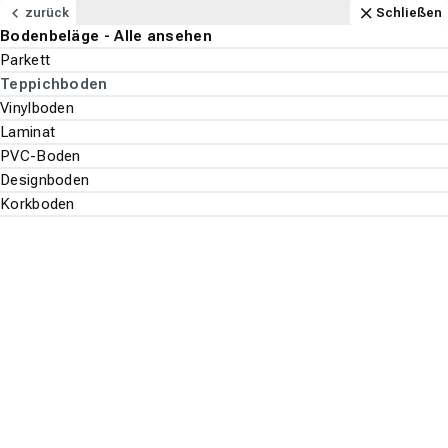
Navigation
Content
Footer
Öffnungszeiten
Anfahrt
Anrufen
Kontakt
Schließen
zurück
Schließen
Bodenbeläge - Alle ansehen
Bodenbeläge
Parkett
Suchen
Menu
Teppichboden
Vinylboden
Bodenbeläge
Laminat
Suche st
PVC-Boden
Teppichboden
Designboden
Korkboden