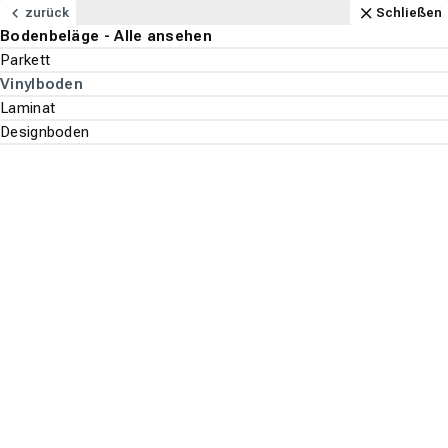
Navigation
Content
Footer
Aktuell geöffnet
Anfahrt
Anrufen
Kontakt
Schließen
zurück
Schließen
Bodenbeläge - Alle ansehen
Bodenbeläge
Parkett
Suchen
Menu
Vinylboden
Laminat
Bodenbeläge
Designboden
Suche st
Vinylboden