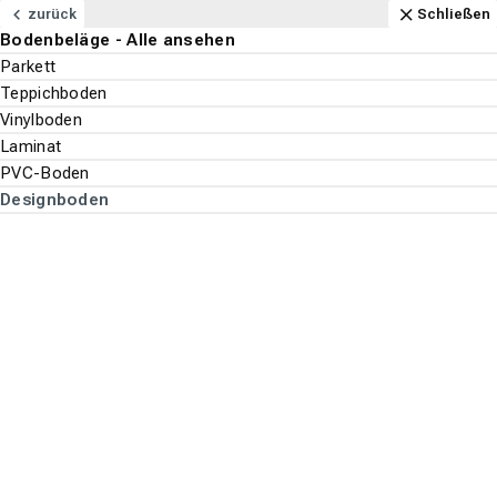
Navigation
Content
Footer
Öffnungszeiten
Anfahrt
Anrufen
Kontakt
Schließen
zurück
Schließen
Bodenbeläge - Alle ansehen
Bodenbeläge
Parkett
Suchen
Menu
Teppichboden
Vinylboden
Laminat
Bodenbeläge
PVC-Boden
Suche st
Designboden
Designboden