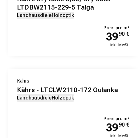
LTDBW2115-229-5 Taiga
Landhausdiele
Holzoptik
Preis pro m²
39
90
€
inkl. MwSt.
Kährs
Kährs - LTCLW2110-172 Oulanka
Landhausdiele
Holzoptik
Preis pro m²
39
90
€
inkl. MwSt.