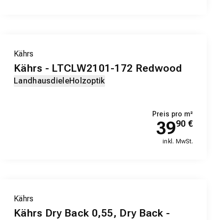
Kährs
Kährs - LTCLW2101-172 Redwood
Landhausdiele
Holzoptik
Preis pro m²
39
90
€
inkl. MwSt.
Kährs
Kährs Dry Back 0,55, Dry Back -