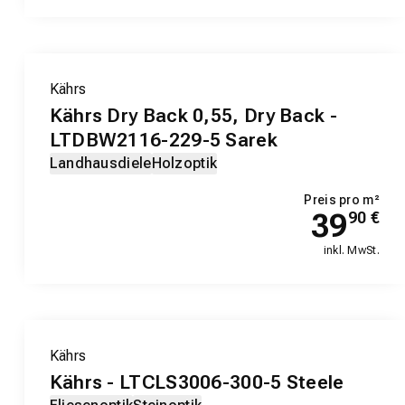
Kährs
Kährs Dry Back 0,55, Dry Back -
LTDBW2116-229-5 Sarek
Landhausdiele
Holzoptik
Preis pro m²
39
90
€
inkl. MwSt.
Kährs
Kährs - LTCLS3006-300-5 Steele