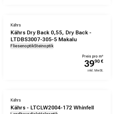
Kährs
Kährs Dry Back 0,55, Dry Back -
LTDBS3007-305-5 Makalu
Fliesenoptik
Steinoptik
Preis pro m²
39
90
€
inkl. MwSt.
Kährs
Kährs - LTCLW2004-172 Whinfell