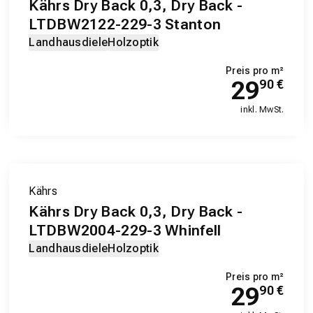
Kährs Dry Back 0,3, Dry Back -
LTDBW2122-229-3 Stanton
Landhausdiele
Holzoptik
Preis pro m²
29
90
€
inkl. MwSt.
Kährs
Kährs Dry Back 0,3, Dry Back -
LTDBW2004-229-3 Whinfell
Landhausdiele
Holzoptik
Preis pro m²
29
90
€