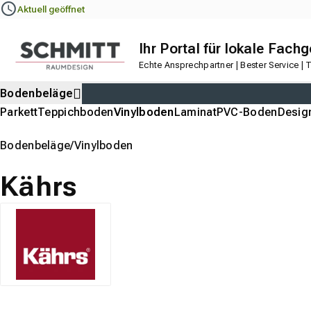
Navigation
Content
Footer
Aktuell geöffnet
Ihr Portal für lokale Fach
Echte Ansprechpartner | Bester Service |
Bodenbeläge
Parkett
Teppichboden
Vinylboden
Laminat
PVC-Boden
Desig
Bodenbeläge
Vinylboden
Kährs