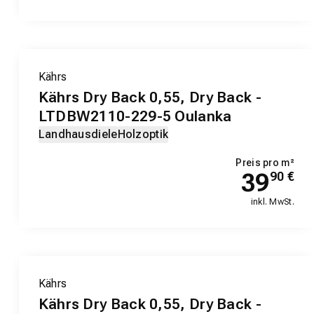
Kährs
Kährs Dry Back 0,55, Dry Back -
LTDBW2110-229-5 Oulanka
Landhausdiele
Holzoptik
Preis pro m²
39
90
€
inkl. MwSt.
Kährs
Kährs Dry Back 0,55, Dry Back -