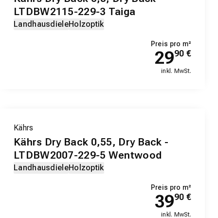
LTDBW2115-229-3 Taiga
Landhausdiele
Holzoptik
Preis pro m²
29
90
€
inkl. MwSt.
Kährs
Kährs Dry Back 0,55, Dry Back -
LTDBW2007-229-5 Wentwood
Landhausdiele
Holzoptik
Preis pro m²
39
90
€
inkl. MwSt.