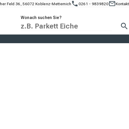
cher Feld 36, 56072 Koblenz-Metternich
0261 - 9839820
Kontakt
Wonach suchen Sie?
Suc