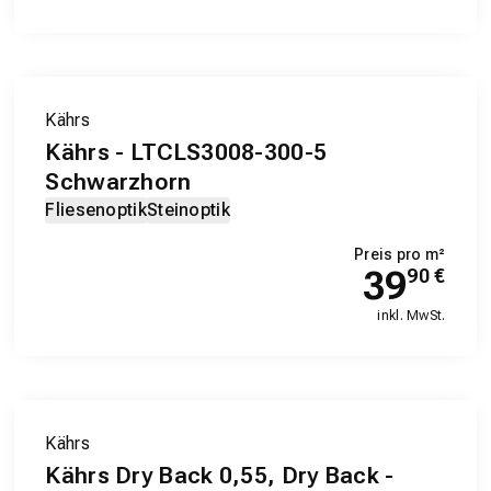
Kährs
Kährs - LTCLS3008-300-5
Schwarzhorn
Fliesenoptik
Steinoptik
Preis pro m²
39
90
€
inkl. MwSt.
Kährs
Kährs Dry Back 0,55, Dry Back -