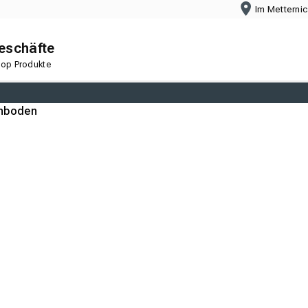
Im Metterni
geschäfte
 Top Produkte
nboden