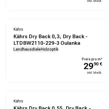
inkl. MwSt.
Kährs
Kährs Dry Back 0,3, Dry Back -
LTDBW2110-229-3 Oulanka
Landhausdiele
Holzoptik
Preis pro m²
29
90
€
inkl. MwSt.
Kährs
Kährs Dry Back 0,55, Dry Back -