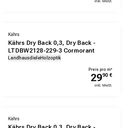
inkl. MwSt.
Kährs
Kährs Dry Back 0,3, Dry Back -
LTDBW2128-229-3 Cormorant
Landhausdiele
Holzoptik
Preis pro m²
29
90
€
inkl. MwSt.
Kährs
Kährs Dry Back 0,3, Dry Back -