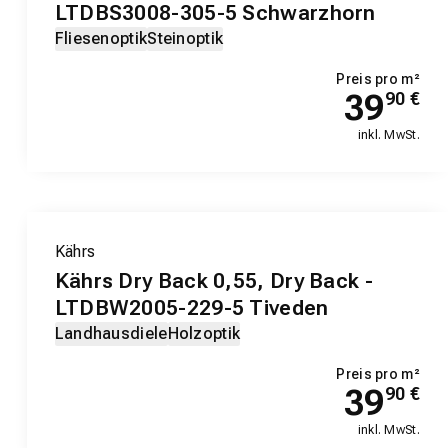
LTDBS3008-305-5 Schwarzhorn
Fliesenoptik
Steinoptik
Preis pro m²
39
90
€
inkl. MwSt.
Kährs
Kährs Dry Back 0,55, Dry Back -
LTDBW2005-229-5 Tiveden
Landhausdiele
Holzoptik
Preis pro m²
39
90
€
inkl. MwSt.