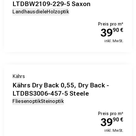
LTDBW2109-229-5 Saxon
Landhausdiele
Holzoptik
Preis pro m²
39
90
€
inkl. MwSt.
Kährs
Kährs Dry Back 0,55, Dry Back -
LTDBS3006-457-5 Steele
Fliesenoptik
Steinoptik
Preis pro m²
39
90
€
inkl. MwSt.