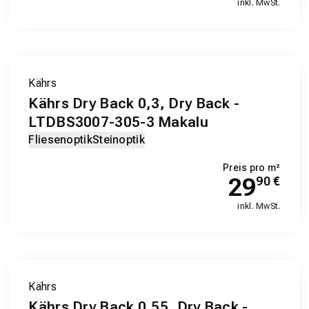
inkl. MwSt.
Kährs
Kährs Dry Back 0,3, Dry Back -
LTDBS3007-305-3 Makalu
Fliesenoptik
Steinoptik
Preis pro m²
29
90
€
inkl. MwSt.
Kährs
Kährs Dry Back 0,55, Dry Back -