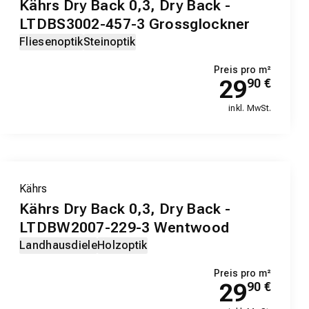
Kährs Dry Back 0,3, Dry Back -
LTDBS3002-457-3 Grossglockner
Fliesenoptik
Steinoptik
Preis pro m²
29
90
€
inkl. MwSt.
Kährs
Kährs Dry Back 0,3, Dry Back -
LTDBW2007-229-3 Wentwood
Landhausdiele
Holzoptik
Preis pro m²
29
90
€