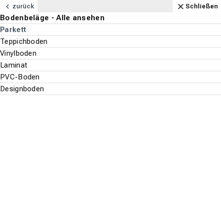
Navigation
Content
Footer
Öffnungszeiten
Anfahrt
Anrufen
Kontakt
Schließen
zurück
Schließen
Bodenbeläge - Alle ansehen
Bodenbeläge
Parkett
Suchen
Menu
Teppichboden
Vinylboden
Bodenbeläge
Laminat
Suche st
PVC-Boden
Parkett
Designboden