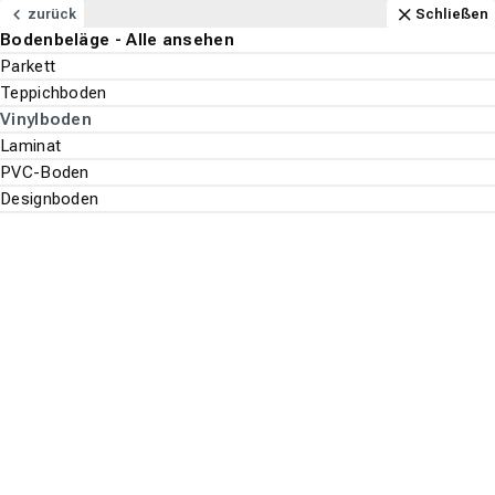
Navigation
Content
Footer
Öffnungszeiten
Anfahrt
Anrufen
Kontakt
Schließen
zurück
Schließen
Bodenbeläge - Alle ansehen
Bodenbeläge
Parkett
Suchen
Menu
Teppichboden
Vinylboden
Bodenbeläge
Vinylboden
Laminat
Suche st
PVC-Boden
Gerflor
Designboden
Top-Filter
ALLE FILTER ANZEIGEN
Es wurden
108
Produkte
gefunden.