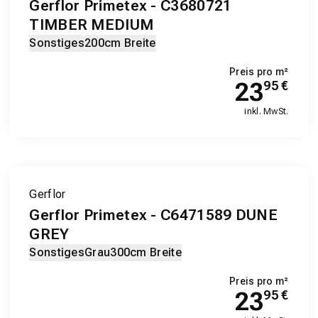
Gerflor Primetex - C3680721
TIMBER MEDIUM
Sonstiges
200cm Breite
Preis pro m²
23
95
€
inkl. MwSt.
Gerflor
Gerflor Primetex - C6471589 DUNE
GREY
Sonstiges
Grau
300cm Breite
Preis pro m²
23
95
€