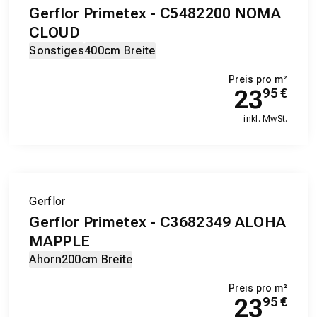
Gerflor Primetex - C5482200 NOMA
CLOUD
Sonstiges
400cm Breite
Preis pro m²
23
95
€
inkl. MwSt.
Gerflor
Gerflor Primetex - C3682349 ALOHA
MAPPLE
Ahorn
200cm Breite
Preis pro m²
23
95
€