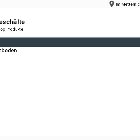
Im Metterni
geschäfte
 Top Produkte
nboden