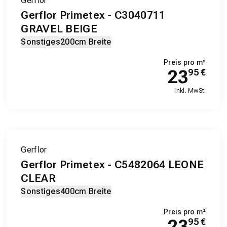
Gerflor
Gerflor Primetex - C3040711
GRAVEL BEIGE
Sonstiges
200cm Breite
Preis pro m²
23
95
€
inkl. MwSt.
Gerflor
Gerflor Primetex - C5482064 LEONE
CLEAR
Sonstiges
400cm Breite
Preis pro m²
23
95
€