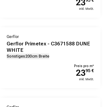
23
95
€
inkl. MwSt.
Gerflor
Gerflor Primetex - C3671588 DUNE
WHITE
Sonstiges
200cm Breite
Preis pro m²
23
95
€
inkl. MwSt.