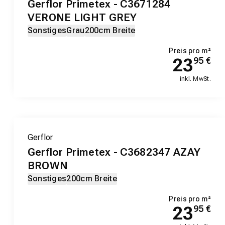
Gerflor Primetex - C3671284
VERONE LIGHT GREY
Sonstiges
Grau
200cm Breite
Preis pro m²
23
95
€
inkl. MwSt.
Gerflor
Gerflor Primetex - C3682347 AZAY
BROWN
Sonstiges
200cm Breite
Preis pro m²
23
95
€