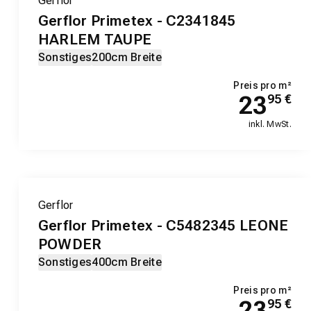
Gerflor
Gerflor Primetex - C2341845
HARLEM TAUPE
Sonstiges
200cm Breite
Preis pro m²
23
95
€
inkl. MwSt.
Gerflor
Gerflor Primetex - C5482345 LEONE
POWDER
Sonstiges
400cm Breite
Preis pro m²
23
95
€