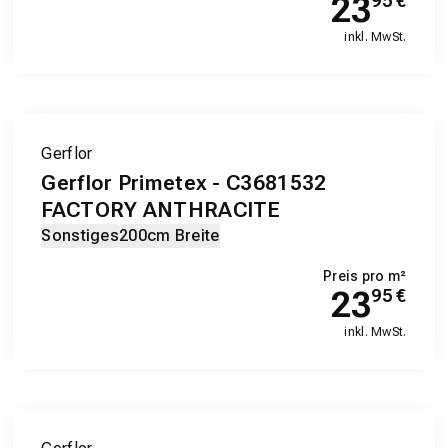
23
95
€
inkl. MwSt.
Gerflor
Gerflor Primetex - C3681532
FACTORY ANTHRACITE
Sonstiges
200cm Breite
Preis pro m²
23
95
€
inkl. MwSt.