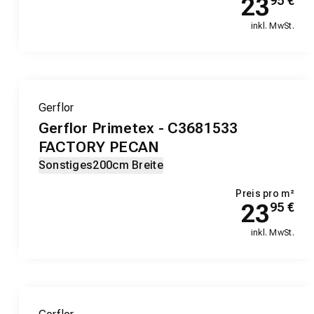
23
95
€
inkl. MwSt.
Gerflor
Gerflor Primetex - C3681533
FACTORY PECAN
Sonstiges
200cm Breite
Preis pro m²
23
95
€
inkl. MwSt.