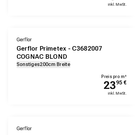
inkl. MwSt.
Gerflor
Gerflor Primetex - C3682007
COGNAC BLOND
Sonstiges
200cm Breite
Preis pro m²
23
95
€
inkl. MwSt.
Gerflor