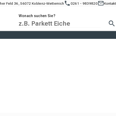
cher Feld 36, 56072 Koblenz-Metternich
0261 - 9839820
Kontakt
Wonach suchen Sie?
Suc