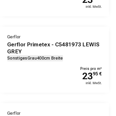
inkl. MwSt.
Gerflor
Gerflor Primetex - C5481973 LEWIS
GREY
Sonstiges
Grau
400cm Breite
Preis pro m²
23
95
€
inkl. MwSt.
Gerflor