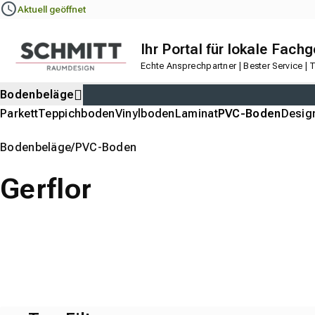
Navigation
Content
Footer
Aktuell geöffnet
Ihr Portal für lokale Fach
Echte Ansprechpartner | Bester Service |
Bodenbeläge
Parkett
Teppichboden
Vinylboden
Laminat
PVC-Boden
Desig
Bodenbeläge
PVC-Boden
Gerflor