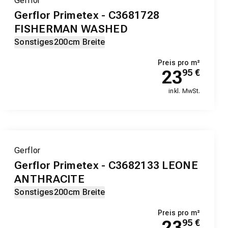
Gerflor
Gerflor Primetex - C3681728
FISHERMAN WASHED
Sonstiges
200cm Breite
Preis pro m²
23
95
€
inkl. MwSt.
Gerflor
Gerflor Primetex - C3682133 LEONE
ANTHRACITE
Sonstiges
200cm Breite
Preis pro m²
23
95
€