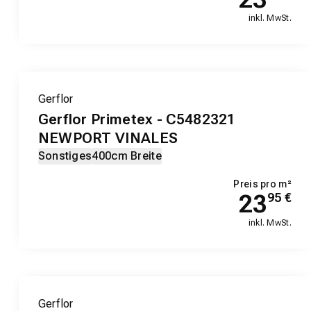
inkl. MwSt.
Gerflor
Gerflor Primetex - C5482321
NEWPORT VINALES
Sonstiges
400cm Breite
Preis pro m²
23
95
€
inkl. MwSt.
Gerflor