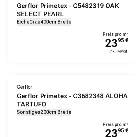
Gerflor Primetex - C5482319 OAK
SELECT PEARL
Eiche
Grau
400cm Breite
Preis pro m²
23
95
€
inkl. MwSt.
Gerflor
Gerflor Primetex - C3682348 ALOHA
TARTUFO
Sonstiges
200cm Breite
Preis pro m²
23
95
€