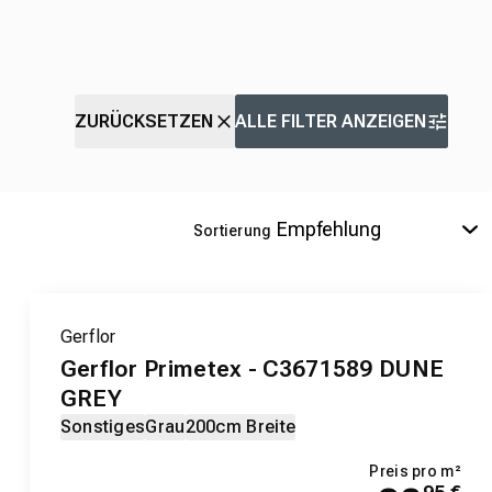
ZURÜCKSETZEN
ALLE FILTER ANZEIGEN
Sortierung
Gerflor
Gerflor Primetex - C3671589 DUNE
GREY
Sonstiges
Grau
200cm Breite
Preis pro m²