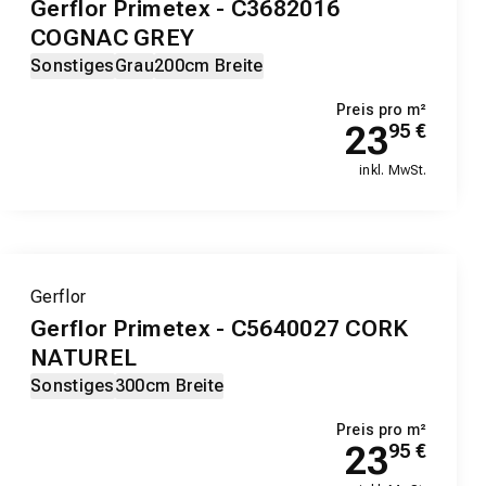
Gerflor Primetex - C3682016
COGNAC GREY
Sonstiges
Grau
200cm Breite
Preis pro m²
23
95
€
inkl. MwSt.
Gerflor
Gerflor Primetex - C5640027 CORK
NATUREL
Sonstiges
300cm Breite
Preis pro m²
23
95
€