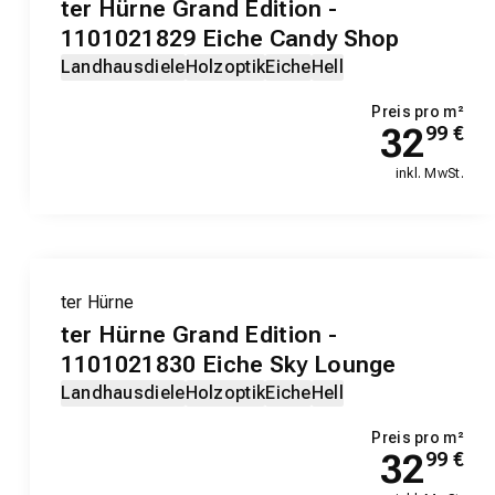
ter Hürne Grand Edition -
1101021829 Eiche Candy Shop
Landhausdiele
Holzoptik
Eiche
Hell
Preis pro m²
32
99
€
inkl. MwSt.
ter Hürne
ter Hürne Grand Edition -
1101021830 Eiche Sky Lounge
Landhausdiele
Holzoptik
Eiche
Hell
Preis pro m²
32
99
€