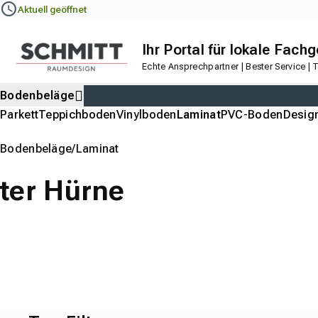
Navigation
Content
Footer
Aktuell geöffnet
Ihr Portal für lokale Fach
Echte Ansprechpartner | Bester Service |
Bodenbeläge
Parkett
Teppichboden
Vinylboden
Laminat
PVC-Boden
Desig
Bodenbeläge
Laminat
ter Hürne