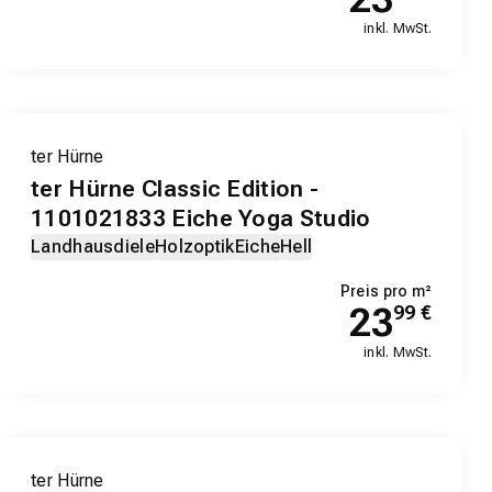
inkl. MwSt.
ter Hürne
ter Hürne Classic Edition -
1101021833 Eiche Yoga Studio
Landhausdiele
Holzoptik
Eiche
Hell
Preis pro m²
23
99
€
inkl. MwSt.
ter Hürne