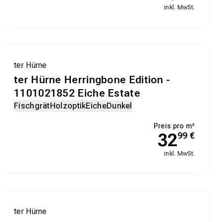
inkl. MwSt.
ter Hürne
ter Hürne Herringbone Edition -
1101021852 Eiche Estate
Fischgrät
Holzoptik
Eiche
Dunkel
Preis pro m²
32
99
€
inkl. MwSt.
ter Hürne