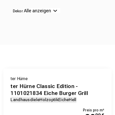
Dekor
ter Hürne
ter Hürne Classic Edition -
1101021834 Eiche Burger Grill
Landhausdiele
Holzoptik
Eiche
Hell
Preis pro m²