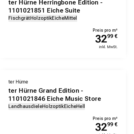
ter Hürne Herringbone Edition -
1101021851 Eiche Suite
Fischgrät
Holzoptik
Eiche
Mittel
Preis pro m²
32
99
€
inkl. MwSt.
ter Hürne
ter Hürne Grand Edition -
1101021846 Eiche Music Store
Landhausdiele
Holzoptik
Eiche
Hell
Preis pro m²
32
99
€