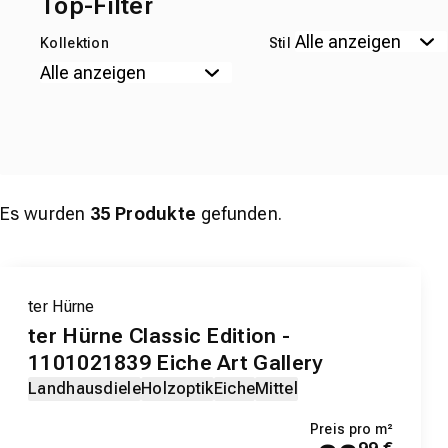
Top-Filter
Kollektion
Stil
Es wurden
35
Produkte
gefunden.
ter Hürne
ter Hürne Classic Edition -
1101021839 Eiche Art Gallery
Landhausdiele
Holzoptik
Eiche
Mittel
Preis pro m²