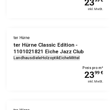
23
99
€
inkl. MwSt.
ter Hürne
ter Hürne Classic Edition -
1101021821 Eiche Jazz Club
Landhausdiele
Holzoptik
Eiche
Mittel
Preis pro m²
23
99
€
inkl. MwSt.