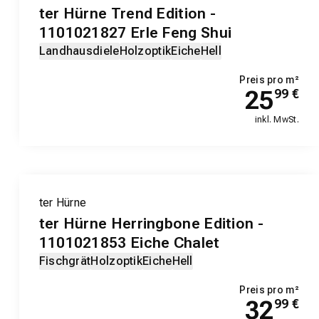
ter Hürne Trend Edition -
1101021827 Erle Feng Shui
Landhausdiele
Holzoptik
Eiche
Hell
Preis pro m²
25
99
€
inkl. MwSt.
ter Hürne
ter Hürne Herringbone Edition -
1101021853 Eiche Chalet
Fischgrät
Holzoptik
Eiche
Hell
Preis pro m²
32
99
€