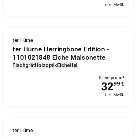
inkl. MwSt.
ter Hürne
ter Hürne Herringbone Edition -
1101021848 Eiche Maisonette
Fischgrät
Holzoptik
Eiche
Hell
Preis pro m²
32
99
€
inkl. MwSt.
ter Hürne