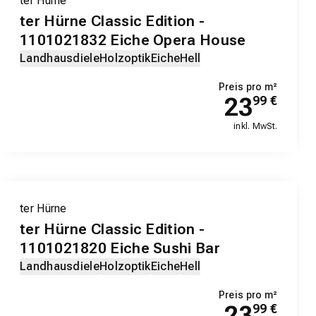
ter Hürne
ter Hürne Classic Edition -
1101021832 Eiche Opera House
Landhausdiele
Holzoptik
Eiche
Hell
Preis pro m²
23
99
€
inkl. MwSt.
ter Hürne
ter Hürne Classic Edition -
1101021820 Eiche Sushi Bar
Landhausdiele
Holzoptik
Eiche
Hell
Preis pro m²
23
99
€