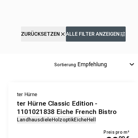
ZURÜCKSETZEN
ALLE FILTER ANZEIGEN
Sortierung
ter Hürne
ter Hürne Classic Edition -
1101021838 Eiche French Bistro
Landhausdiele
Holzoptik
Eiche
Hell
Preis pro m²