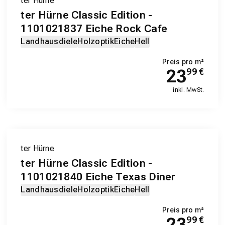
ter Hürne
ter Hürne Classic Edition -
1101021837 Eiche Rock Cafe
Landhausdiele
Holzoptik
Eiche
Hell
Preis pro m²
23
99
€
inkl. MwSt.
ter Hürne
ter Hürne Classic Edition -
1101021840 Eiche Texas Diner
Landhausdiele
Holzoptik
Eiche
Hell
Preis pro m²
23
99
€