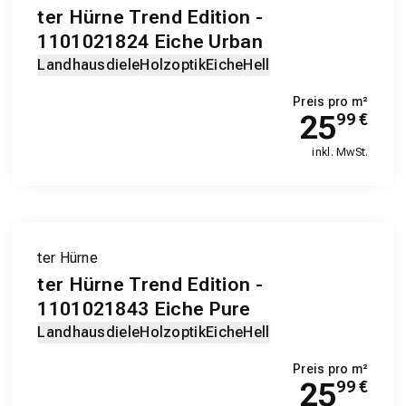
ter Hürne Trend Edition -
1101021824 Eiche Urban
Landhausdiele
Holzoptik
Eiche
Hell
Preis pro m²
25
99
€
inkl. MwSt.
ter Hürne
ter Hürne Trend Edition -
1101021843 Eiche Pure
Landhausdiele
Holzoptik
Eiche
Hell
Preis pro m²
25
99
€