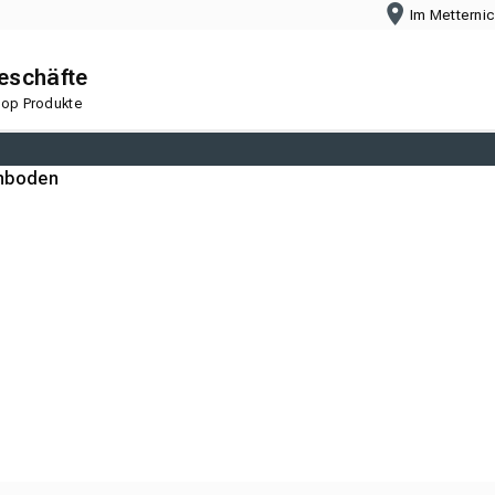
Im Metterni
geschäfte
 Top Produkte
nboden