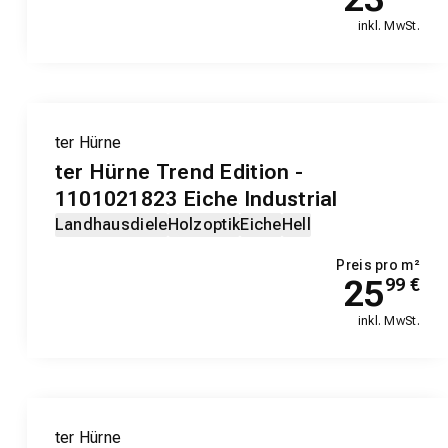
inkl. MwSt.
ter Hürne
ter Hürne Trend Edition -
1101021823 Eiche Industrial
Landhausdiele
Holzoptik
Eiche
Hell
Preis pro m²
25
99
€
inkl. MwSt.
ter Hürne