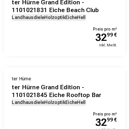
ter Hürne Grand Edition -
1101021831 Eiche Beach Club
Landhausdiele
Holzoptik
Eiche
Hell
Preis pro m²
32
99
€
inkl. MwSt.
ter Hürne
ter Hürne Grand Edition -
1101021845 Eiche Rooftop Bar
Landhausdiele
Holzoptik
Eiche
Hell
Preis pro m²
32
99
€