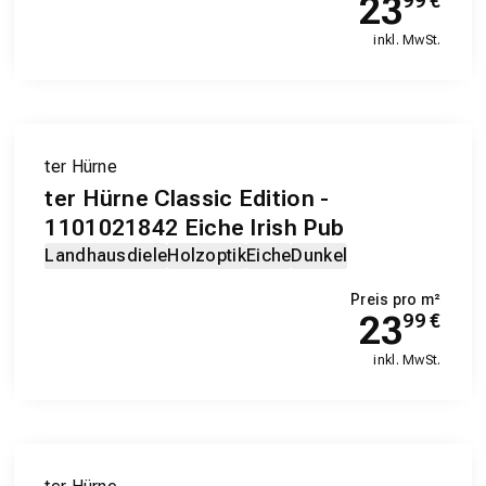
23
99
€
inkl. MwSt.
ter Hürne
ter Hürne Classic Edition -
1101021842 Eiche Irish Pub
Landhausdiele
Holzoptik
Eiche
Dunkel
Preis pro m²
23
99
€
inkl. MwSt.