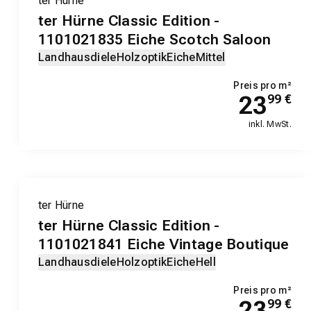
ter Hürne
ter Hürne Classic Edition -
1101021835 Eiche Scotch Saloon
Landhausdiele
Holzoptik
Eiche
Mittel
Preis pro m²
23
99
€
inkl. MwSt.
ter Hürne
ter Hürne Classic Edition -
1101021841 Eiche Vintage Boutique
Landhausdiele
Holzoptik
Eiche
Hell
Preis pro m²
23
99
€