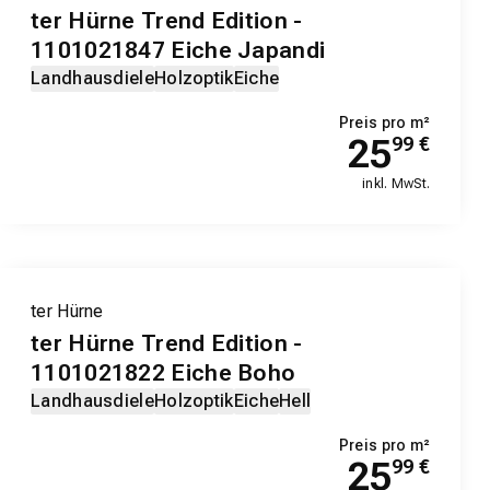
ter Hürne Trend Edition -
1101021847 Eiche Japandi
Landhausdiele
Holzoptik
Eiche
Preis pro m²
25
99
€
inkl. MwSt.
ter Hürne
ter Hürne Trend Edition -
1101021822 Eiche Boho
Landhausdiele
Holzoptik
Eiche
Hell
Preis pro m²
25
99
€