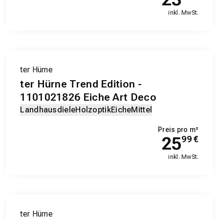
inkl. MwSt.
ter Hürne
ter Hürne Trend Edition -
1101021826 Eiche Art Deco
Landhausdiele
Holzoptik
Eiche
Mittel
Preis pro m²
25
99
€
inkl. MwSt.
ter Hürne