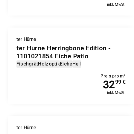
inkl. MwSt.
ter Hürne
ter Hürne Herringbone Edition -
1101021854 Eiche Patio
Fischgrät
Holzoptik
Eiche
Hell
Preis pro m²
32
99
€
inkl. MwSt.
ter Hürne