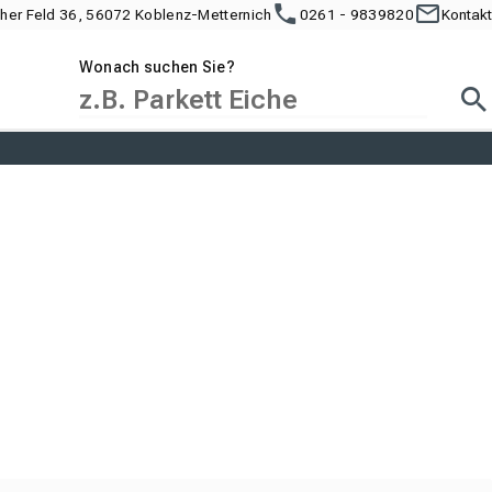
cher Feld 36, 56072 Koblenz-Metternich
0261 - 9839820
Kontakt
Wonach suchen Sie?
Suc