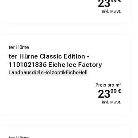
23
99
€
inkl. MwSt.
ter Hürne
ter Hürne Classic Edition -
1101021836 Eiche Ice Factory
Landhausdiele
Holzoptik
Eiche
Hell
Preis pro m²
23
99
€
inkl. MwSt.