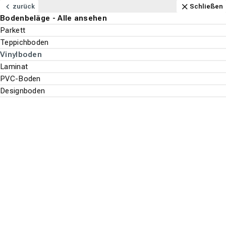
Navigation
Content
Footer
Öffnungszeiten
Anfahrt
Anrufen
Kontakt
Schließen
zurück
Schließen
Bodenbeläge - Alle ansehen
Bodenbeläge
Parkett
Suchen
Menu
Teppichboden
Vinylboden
Bodenbeläge
Vinylboden
Laminat
Suche st
PVC-Boden
Wineo
Designboden
Top-Filter
ALLE FILTER ANZEIGEN
Es wurden
161
Produkte
gefunden.