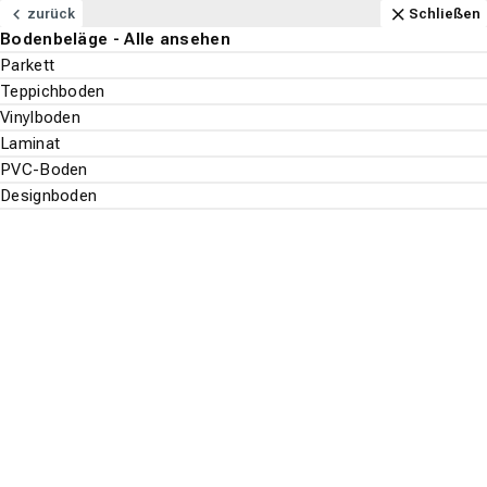
Navigation
Content
Footer
Öffnungszeiten
Anfahrt
Anrufen
Kontakt
Schließen
zurück
Schließen
Bodenbeläge - Alle ansehen
Bodenbeläge
Parkett
Suchen
Menu
Teppichboden
Vinylboden
Bodenbeläge
Laminat
Suche st
PVC-Boden
Designboden
Parkett
Teppichboden