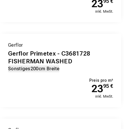
23
95
€
inkl. MwSt.
Gerflor
Gerflor Primetex - C3681728
FISHERMAN WASHED
Sonstiges
200cm Breite
Preis pro m²
23
95
€
inkl. MwSt.