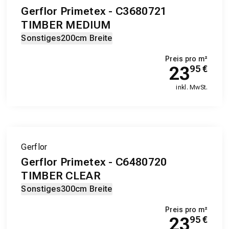
Gerflor Primetex - C3680721
TIMBER MEDIUM
Sonstiges
200cm Breite
Preis pro m²
23
95
€
inkl. MwSt.
Gerflor
Gerflor Primetex - C6480720
TIMBER CLEAR
Sonstiges
300cm Breite
Preis pro m²
23
95
€