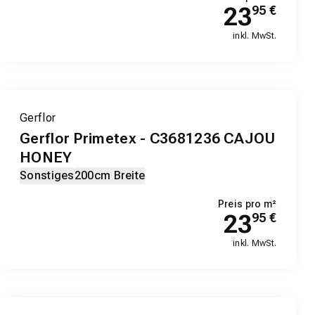
23
95
€
inkl. MwSt.
Gerflor
Gerflor Primetex - C3681236 CAJOU
HONEY
Sonstiges
200cm Breite
Preis pro m²
23
95
€
inkl. MwSt.