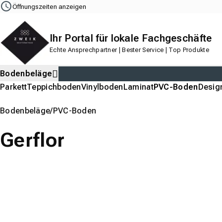
Navigation
Content
Footer
Öffnungszeiten anzeigen
Ihr Portal für lokale Fachgeschäfte
Echte Ansprechpartner | Bester Service | Top Produkte
Bodenbeläge
Parkett
Teppichboden
Vinylboden
Laminat
PVC-Boden
Desig
Bodenbeläge
PVC-Boden
Gerflor