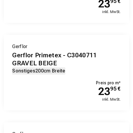
23
95
€
inkl. MwSt.
Gerflor
Gerflor Primetex - C3040711
GRAVEL BEIGE
Sonstiges
200cm Breite
Preis pro m²
23
95
€
inkl. MwSt.