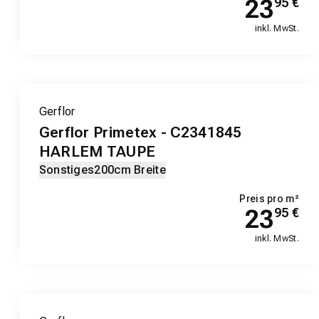
23
95
€
inkl. MwSt.
Gerflor
Gerflor Primetex - C2341845
HARLEM TAUPE
Sonstiges
200cm Breite
Preis pro m²
23
95
€
inkl. MwSt.