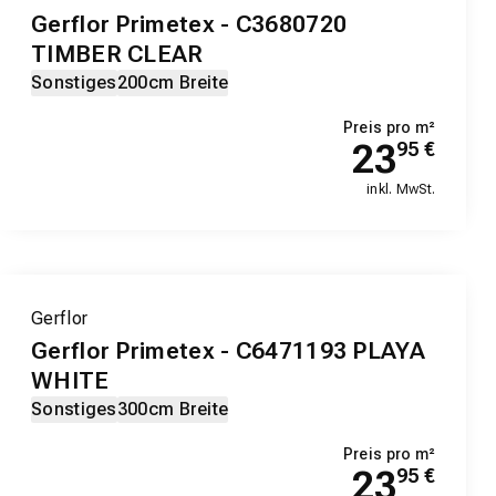
Gerflor Primetex - C3680720
TIMBER CLEAR
Sonstiges
200cm Breite
Preis pro m²
23
95
€
inkl. MwSt.
Gerflor
Gerflor Primetex - C6471193 PLAYA
WHITE
Sonstiges
300cm Breite
Preis pro m²
23
95
€