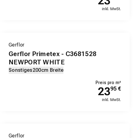
23
inkl. MwSt.
Gerflor
Gerflor Primetex - C3681528
NEWPORT WHITE
Sonstiges
200cm Breite
Preis pro m²
23
95
€
inkl. MwSt.
Gerflor