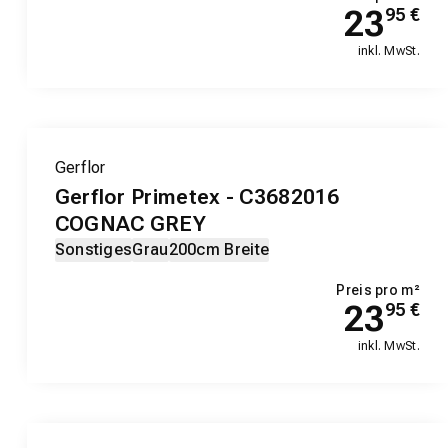
23
95
€
inkl. MwSt.
Gerflor
Gerflor Primetex - C3682016
COGNAC GREY
Sonstiges
Grau
200cm Breite
Preis pro m²
23
95
€
inkl. MwSt.