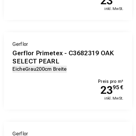
23
inkl. MwSt.
Gerflor
Gerflor Primetex - C3682319 OAK
SELECT PEARL
Eiche
Grau
200cm Breite
Preis pro m²
23
95
€
inkl. MwSt.
Gerflor