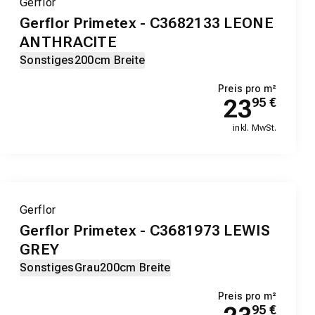
Gerflor
Gerflor Primetex - C3682133 LEONE
ANTHRACITE
Sonstiges
200cm Breite
Preis pro m²
23
95
€
inkl. MwSt.
Gerflor
Gerflor Primetex - C3681973 LEWIS
GREY
Sonstiges
Grau
200cm Breite
Preis pro m²
95
€