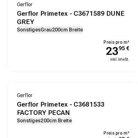
Gerflor
Gerflor Primetex - C3671589 DUNE
GREY
Sonstiges
Grau
200cm Breite
Preis pro m²
23
95
€
inkl. MwSt.
Gerflor
Gerflor Primetex - C3681533
FACTORY PECAN
Sonstiges
200cm Breite
Preis pro m²