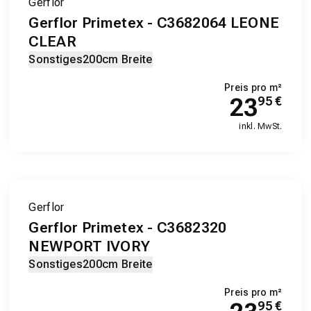
Gerflor
Gerflor Primetex - C3682064 LEONE
CLEAR
Sonstiges
200cm Breite
Preis pro m²
23
95
€
inkl. MwSt.
Gerflor
Gerflor Primetex - C3682320
NEWPORT IVORY
Sonstiges
200cm Breite
Preis pro m²
95
€