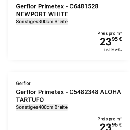
Gerflor Primetex - C6481528
NEWPORT WHITE
Sonstiges
300cm Breite
Preis pro m²
23
95
€
inkl. MwSt.
Gerflor
Gerflor Primetex - C5482348 ALOHA
TARTUFO
Sonstiges
400cm Breite
Preis pro m²
23
95
€