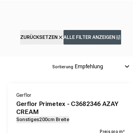
ZURÜCKSETZEN
ALLE FILTER ANZEIGEN
Sortierung
Gerflor
Gerflor Primetex - C3682346 AZAY
CREAM
Sonstiges
200cm Breite
Preis pro m²