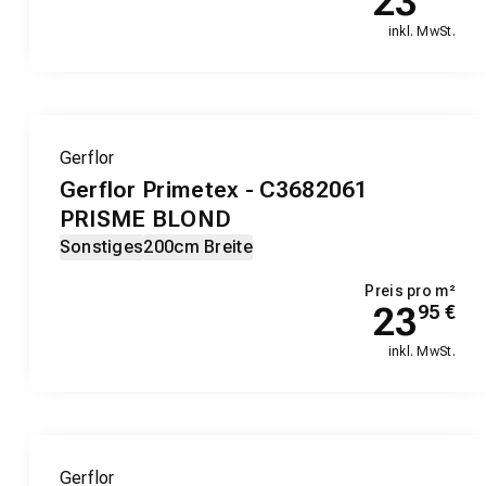
23
inkl. MwSt.
Gerflor
Gerflor Primetex - C3682061
PRISME BLOND
Sonstiges
200cm Breite
Preis pro m²
23
95
€
inkl. MwSt.
Gerflor