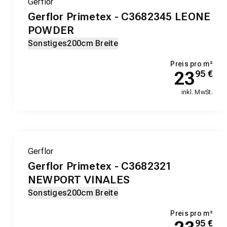
Gerflor
Gerflor Primetex - C3682345 LEONE
POWDER
Sonstiges
200cm Breite
Preis pro m²
23
95
€
inkl. MwSt.
Gerflor
Gerflor Primetex - C3682321
NEWPORT VINALES
Sonstiges
200cm Breite
Preis pro m²
95
€