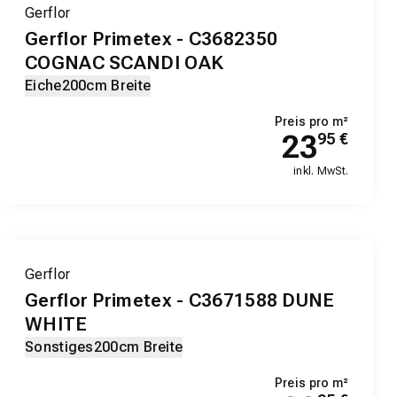
Gerflor
Gerflor Primetex - C3682350
COGNAC SCANDI OAK
Eiche
200cm Breite
Preis pro m²
23
95
€
inkl. MwSt.
Gerflor
Gerflor Primetex - C3671588 DUNE
WHITE
Sonstiges
200cm Breite
Preis pro m²