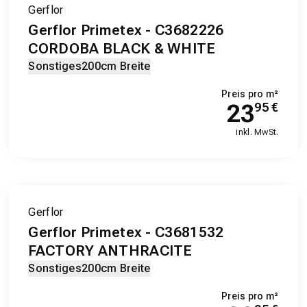
Gerflor
Gerflor Primetex - C3682226
CORDOBA BLACK & WHITE
Sonstiges
200cm Breite
Preis pro m²
23
95
€
inkl. MwSt.
Gerflor
Gerflor Primetex - C3681532
FACTORY ANTHRACITE
Sonstiges
200cm Breite
Preis pro m²