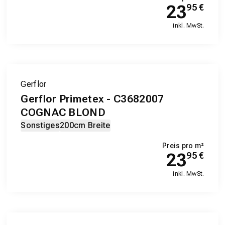
23
95
€
inkl. MwSt.
Gerflor
Gerflor Primetex - C3682007
COGNAC BLOND
Sonstiges
200cm Breite
Preis pro m²
23
95
€
inkl. MwSt.