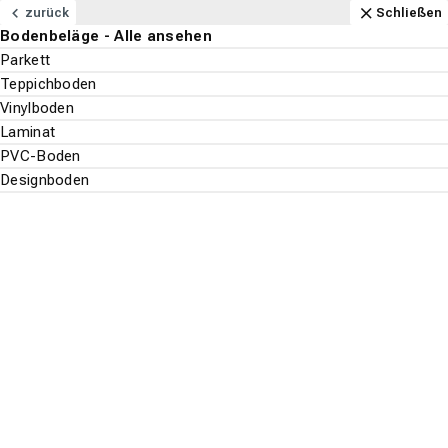
Navigation
Content
Footer
Öffnungszeiten
Anfahrt
Anrufen
Kontakt
Schließen
zurück
Schließen
Bodenbeläge - Alle ansehen
Bodenbeläge
Parkett
Teppichboden
Suchen
Menu
Vinylboden
Laminat
PVC-Boden
Bodenbeläge
Designboden
Suche st
Parkett
Teppichboden