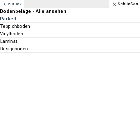
Navigation
Content
Footer
Öffnungszeiten
Anfahrt
Anrufen
Kontakt
Schließen
zurück
Schließen
Bodenbeläge - Alle ansehen
Bodenbeläge
Parkett
Suchen
Menu
Teppichboden
Vinylboden
Bodenbeläge
Laminat
Suche st
Designboden
Parkett
Top-Filter