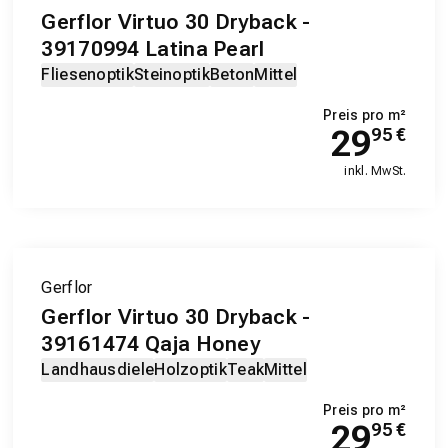
Gerflor Virtuo 30 Dryback -
39170994 Latina Pearl
Fliesenoptik
Steinoptik
Beton
Mittel
Preis pro m²
29
95
€
inkl. MwSt.
Gerflor
Gerflor Virtuo 30 Dryback -
39161474 Qaja Honey
Landhausdiele
Holzoptik
Teak
Mittel
Preis pro m²
29
95
€