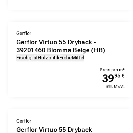
Gerflor
Gerflor Virtuo 55 Dryback -
39201460 Blomma Beige (HB)
Fischgrät
Holzoptik
Eiche
Mittel
Preis pro m²
39
95
€
inkl. MwSt.
Gerflor
Gerflor Virtuo 55 Dryback -