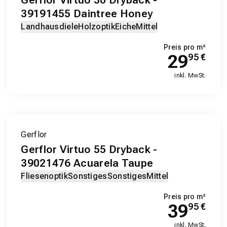
39191455 Daintree Honey
Landhausdiele
Holzoptik
Eiche
Mittel
Preis pro m²
29
95
€
inkl. MwSt.
Gerflor
Gerflor Virtuo 55 Dryback -
39021476 Acuarela Taupe
Fliesenoptik
Sonstiges
Sonstiges
Mittel
Preis pro m²
39
95
€
inkl. MwSt.