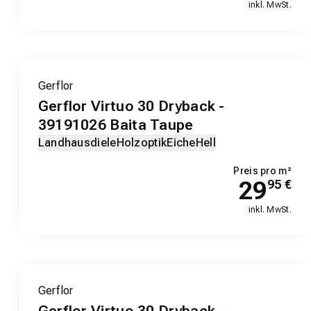
inkl. MwSt.
Gerflor
Gerflor Virtuo 30 Dryback -
39191026 Baita Taupe
Landhausdiele
Holzoptik
Eiche
Hell
Preis pro m²
29
95
€
inkl. MwSt.
Gerflor
Gerflor Virtuo 30 Dryback -