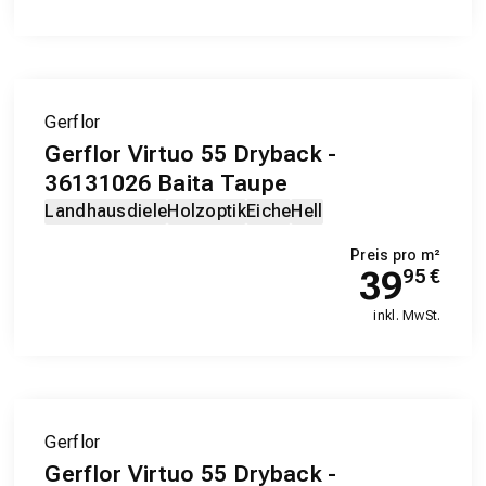
Gerflor
Gerflor Virtuo 55 Dryback -
36131026 Baita Taupe
Landhausdiele
Holzoptik
Eiche
Hell
Preis pro m²
39
95
€
inkl. MwSt.
Gerflor
Gerflor Virtuo 55 Dryback -