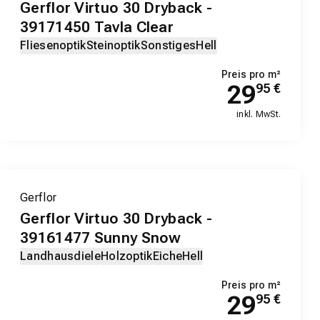
Gerflor Virtuo 30 Dryback -
39171450 Tavla Clear
Fliesenoptik
Steinoptik
Sonstiges
Hell
Preis pro m²
29
95
€
inkl. MwSt.
Gerflor
Gerflor Virtuo 30 Dryback -
39161477 Sunny Snow
Landhausdiele
Holzoptik
Eiche
Hell
Preis pro m²
29
95
€