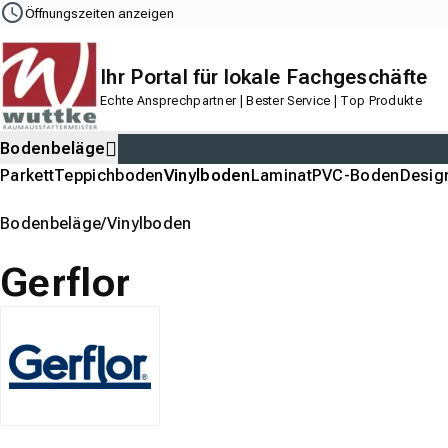
Navigation
Content
Footer
Öffnungszeiten anzeigen
Ihr Portal für lokale Fachgeschäfte
Echte Ansprechpartner | Bester Service | Top Produkte
Bodenbeläge
Parkett
Teppichboden
Vinylboden
Laminat
PVC-Boden
Desig
Bodenbeläge
Vinylboden
Gerflor