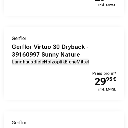
inkl. MwSt.
Gerflor
Gerflor Virtuo 30 Dryback -
39160997 Sunny Nature
Landhausdiele
Holzoptik
Eiche
Mittel
Preis pro m²
29
95
€
inkl. MwSt.
Gerflor