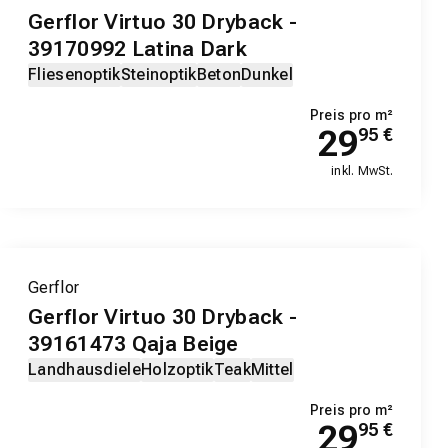
Gerflor Virtuo 30 Dryback -
39170992 Latina Dark
Fliesenoptik
Steinoptik
Beton
Dunkel
Preis pro m²
29
95
€
inkl. MwSt.
Gerflor
Gerflor Virtuo 30 Dryback -
39161473 Qaja Beige
Landhausdiele
Holzoptik
Teak
Mittel
Preis pro m²
29
95
€