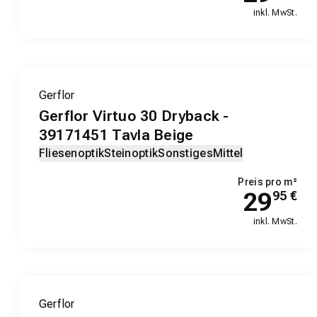
inkl. MwSt.
Gerflor
Gerflor Virtuo 30 Dryback -
39171451 Tavla Beige
Fliesenoptik
Steinoptik
Sonstiges
Mittel
Preis pro m²
29
95
€
inkl. MwSt.
Gerflor