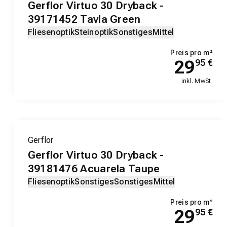
Gerflor Virtuo 30 Dryback -
39171452 Tavla Green
Fliesenoptik
Steinoptik
Sonstiges
Mittel
Preis pro m²
29
95
€
inkl. MwSt.
Gerflor
Gerflor Virtuo 30 Dryback -
39181476 Acuarela Taupe
Fliesenoptik
Sonstiges
Sonstiges
Mittel
Preis pro m²
29
95
€