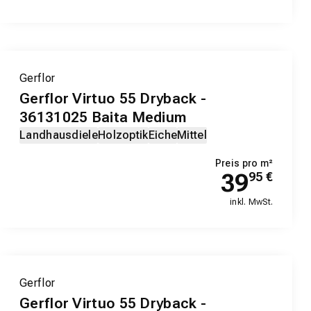
Gerflor
Gerflor Virtuo 55 Dryback -
36131025 Baita Medium
Landhausdiele
Holzoptik
Eiche
Mittel
Preis pro m²
39
95
€
inkl. MwSt.
Gerflor
Gerflor Virtuo 55 Dryback -