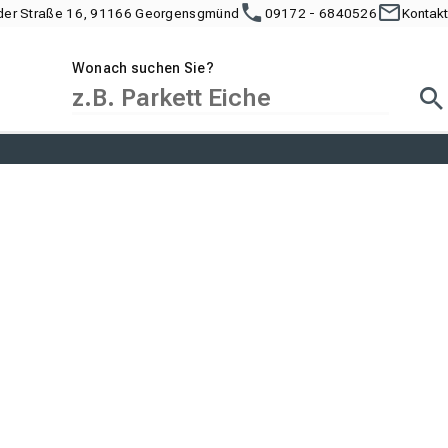
der Straße 16, 91166 Georgensgmünd
09172 - 6840526
Kontakt
Wonach suchen Sie?
Suc