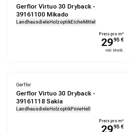
Gerflor Virtuo 30 Dryback -
39161100 Mikado
Landhausdiele
Holzoptik
Eiche
Mittel
Preis pro m²
29
95
€
inkl. MwSt.
Gerflor
Gerflor Virtuo 30 Dryback -
39161118 Sakia
Landhausdiele
Holzoptik
Pinie
Hell
Preis pro m²
29
95
€