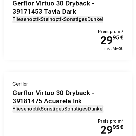
Gerflor Virtuo 30 Dryback -
39171453 Tavla Dark
Fliesenoptik
Steinoptik
Sonstiges
Dunkel
Preis pro m²
29
95
€
inkl. MwSt.
Gerflor
Gerflor Virtuo 30 Dryback -
39181475 Acuarela Ink
Fliesenoptik
Sonstiges
Sonstiges
Dunkel
Preis pro m²
29
95
€