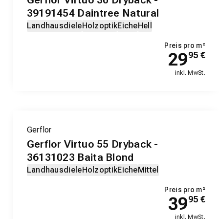
39191454 Daintree Natural
Landhausdiele
Holzoptik
Eiche
Hell
Preis pro m²
29
95
€
inkl. MwSt.
Gerflor
Gerflor Virtuo 55 Dryback -
36131023 Baita Blond
Landhausdiele
Holzoptik
Eiche
Mittel
Preis pro m²
39
95
€
inkl. MwSt.