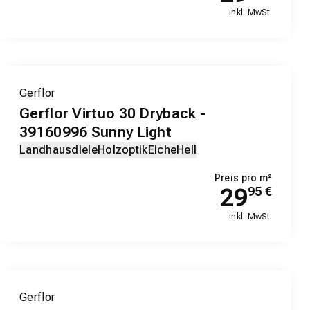
inkl. MwSt.
Gerflor
Gerflor Virtuo 30 Dryback -
39160996 Sunny Light
Landhausdiele
Holzoptik
Eiche
Hell
Preis pro m²
29
95
€
inkl. MwSt.
Gerflor