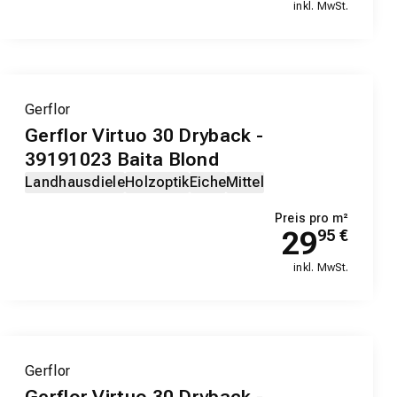
inkl. MwSt.
Gerflor
Gerflor Virtuo 30 Dryback -
39191023 Baita Blond
Landhausdiele
Holzoptik
Eiche
Mittel
Preis pro m²
29
95
€
inkl. MwSt.
Gerflor
Gerflor Virtuo 30 Dryback -