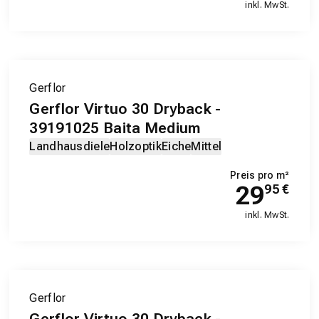
inkl. MwSt.
Gerflor
Gerflor Virtuo 30 Dryback -
39191025 Baita Medium
Landhausdiele
Holzoptik
Eiche
Mittel
Preis pro m²
29
95
€
inkl. MwSt.
Gerflor
Gerflor Virtuo 30 Dryback -