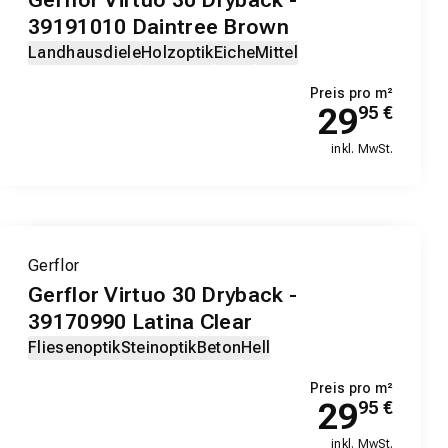
39191010 Daintree Brown
Landhausdiele
Holzoptik
Eiche
Mittel
Preis pro m²
29
95
€
inkl. MwSt.
Gerflor
Gerflor Virtuo 30 Dryback -
39170990 Latina Clear
Fliesenoptik
Steinoptik
Beton
Hell
Preis pro m²
29
95
€
inkl. MwSt.