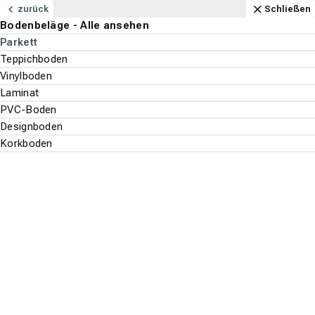
Navigation
Content
Footer
Öffnungszeiten
Anfahrt
Anrufen
Kontakt
Schließen
zurück
Schließen
Bodenbeläge - Alle ansehen
Bodenbeläge
Parkett
Teppichboden
Suchen
Menu
Vinylboden
Laminat
PVC-Boden
Bodenbeläge
Parkett
Designboden
Suche st
Korkboden
Ziro
Top-Filter
ALLE FILTER ANZEIGEN