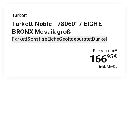
Tarkett
Tarkett Noble - 7806017 EICHE
BRONX Mosaik groß
Parkett
Sonstige
Eiche
Geölt
gebürstet
Dunkel
Preis pro m²
166
95
€
inkl. MwSt.