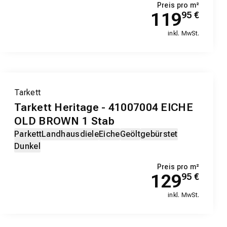
Preis pro m²
119
95
€
inkl. MwSt.
Tarkett
Tarkett Heritage - 41007004 EICHE
OLD BROWN 1 Stab
Parkett
Landhausdiele
Eiche
Geölt
gebürstet
Dunkel
Preis pro m²
129
95
€
inkl. MwSt.