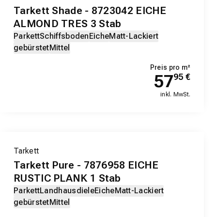
Tarkett Shade - 8723042 EICHE
ALMOND TRES 3 Stab
Parkett
Schiffsboden
Eiche
Matt-Lackiert
gebürstet
Mittel
Preis pro m²
57
95
€
inkl. MwSt.
Tarkett
Tarkett Pure - 7876958 EICHE
RUSTIC PLANK 1 Stab
Parkett
Landhausdiele
Eiche
Matt-Lackiert
gebürstet
Mittel