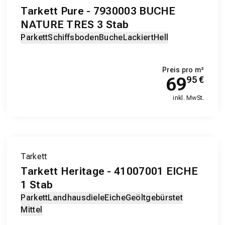
Tarkett Pure - 7930003 BUCHE
NATURE TRES 3 Stab
Parkett
Schiffsboden
Buche
Lackiert
Hell
Preis pro m²
69
95
€
inkl. MwSt.
Tarkett
Tarkett Heritage - 41007001 EICHE
1 Stab
Parkett
Landhausdiele
Eiche
Geölt
gebürstet
Mittel