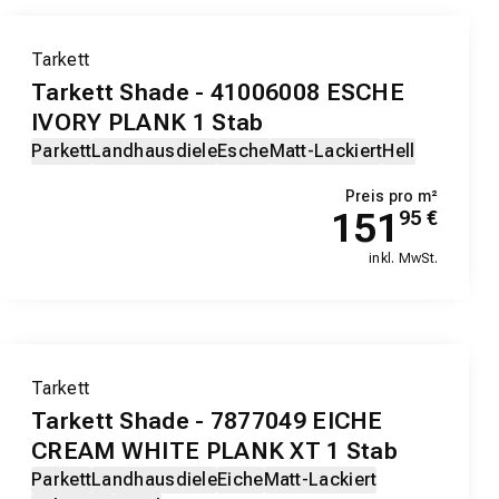
Tarkett
Tarkett Shade - 41006008 ESCHE
IVORY PLANK 1 Stab
Parkett
Landhausdiele
Esche
Matt-Lackiert
Hell
Preis pro m²
151
95
€
inkl. MwSt.
Tarkett
Tarkett Shade - 7877049 EICHE
CREAM WHITE PLANK XT 1 Stab
Parkett
Landhausdiele
Eiche
Matt-Lackiert