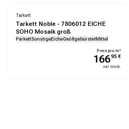
Tarkett
Tarkett Noble - 7806012 EICHE
SOHO Mosaik groß
Parkett
Sonstige
Eiche
Geölt
gebürstet
Mittel
Preis pro m²
166
95
€
inkl. MwSt.