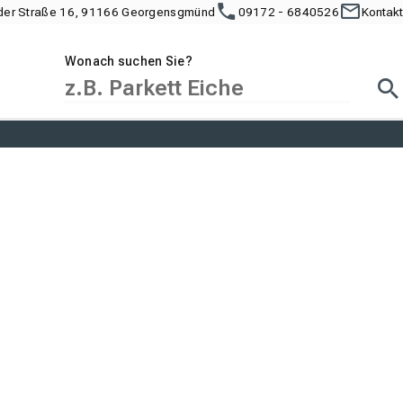
der Straße 16, 91166 Georgensgmünd
09172 - 6840526
Kontakt
Wonach suchen Sie?
Suc