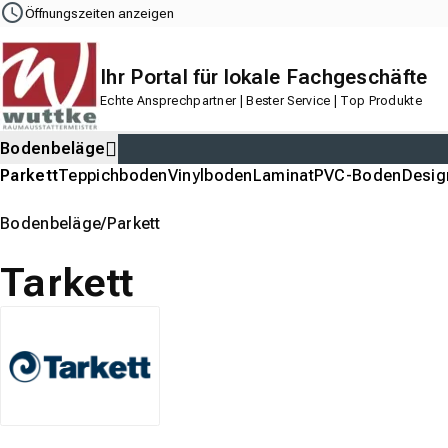
Navigation
Content
Footer
Öffnungszeiten anzeigen
Ihr Portal für lokale Fachgeschäfte
Echte Ansprechpartner | Bester Service | Top Produkte
Bodenbeläge
Parkett
Teppichboden
Vinylboden
Laminat
PVC-Boden
Desi
Bodenbeläge
Parkett
Tarkett