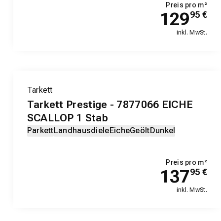
Preis pro m²
129
95
€
inkl. MwSt.
Tarkett
Tarkett Prestige - 7877066 EICHE
SCALLOP 1 Stab
Parkett
Landhausdiele
Eiche
Geölt
Dunkel
Preis pro m²
137
95
€
inkl. MwSt.