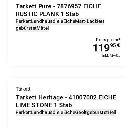
Tarkett Pure - 7876957 EICHE
RUSTIC PLANK 1 Stab
Parkett
Landhausdiele
Eiche
Matt-Lackiert
gebürstet
Mittel
Preis pro m²
119
95
€
inkl. MwSt.
Tarkett
Tarkett Heritage - 41007002 EICHE
LIME STONE 1 Stab
Parkett
Landhausdiele
Eiche
Geölt
gebürstet
Hell