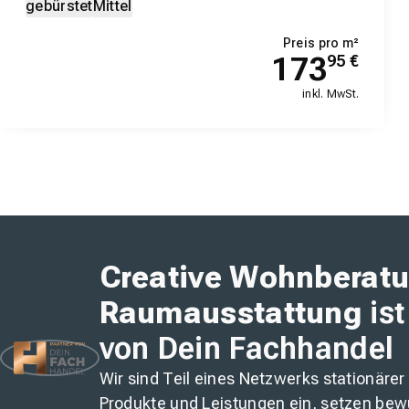
gebürstet
Mittel
Preis pro m²
173
95
€
inkl. MwSt.
Creative Wohnberatu
Raumausstattung
ist
von Dein Fachhandel
Wir sind Teil eines Netzwerks stationärer
Produkte und Leistungen ein, setzen bew