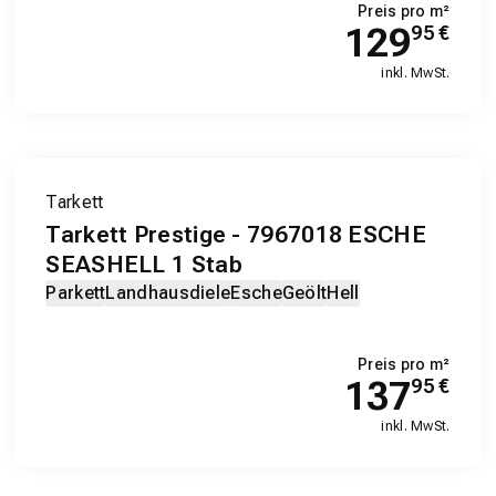
Preis pro m²
129
95
€
inkl. MwSt.
Tarkett
Tarkett Prestige - 7967018 ESCHE
SEASHELL 1 Stab
Parkett
Landhausdiele
Esche
Geölt
Hell
Preis pro m²
137
95
€
inkl. MwSt.