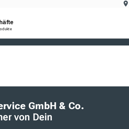
häfte
rodukte
ervice GmbH & Co.
ner von Dein