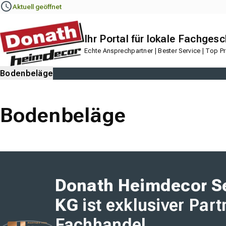
Navigation
Content
Footer
Aktuell geöffnet
Ihr Portal für lokale Fachgesc
Echte Ansprechpartner | Bester Service | Top P
Bodenbeläge
Bodenbeläge
Donath Heimdecor S
KG
ist exklusiver Part
Fachhandel