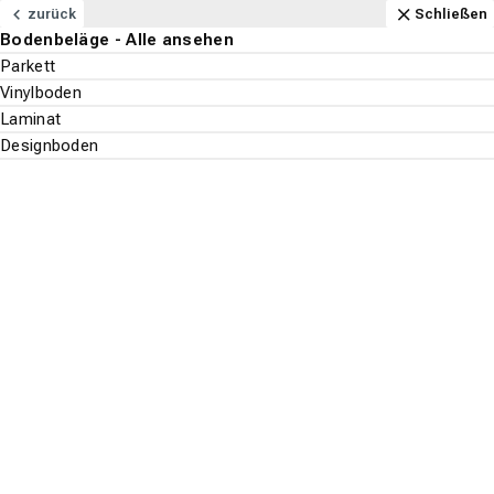
Navigation
Content
Footer
Öffnungszeiten
Anfahrt
Anrufen
Kontakt
Schließen
zurück
Schließen
Bodenbeläge - Alle ansehen
Bodenbeläge
Parkett
Vinylboden
Suchen
Menu
Laminat
Designboden
Bodenbeläge
Suche st
Parkett
Vinylboden