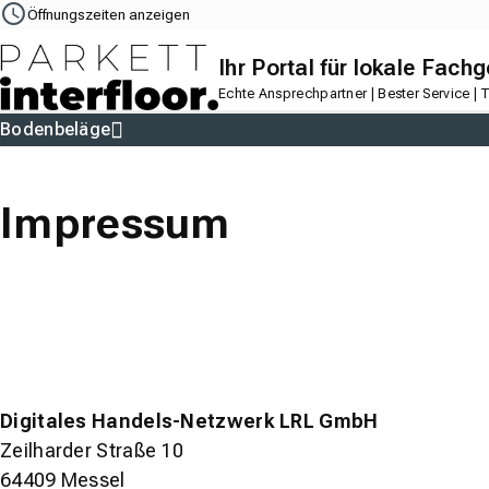
Navigation
Content
Footer
Öffnungszeiten anzeigen
Ihr Portal für lokale Fach
Echte Ansprechpartner | Bester Service |
Bodenbeläge
Parkett
Teppichboden
Vinylboden
Laminat
PVC-Boden
Desig
Impressum
Digitales Handels-Netzwerk LRL GmbH
Zeilharder Straße 10
64409 Messel