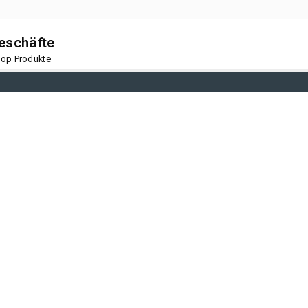
geschäfte
 Top Produkte
nboden