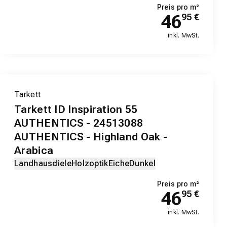
Preis pro m²
46
95
€
inkl. MwSt.
Tarkett
Tarkett ID Inspiration 55
AUTHENTICS - 24513088
AUTHENTICS - Highland Oak -
Arabica
Landhausdiele
Holzoptik
Eiche
Dunkel
Preis pro m²
46
95
€
inkl. MwSt.