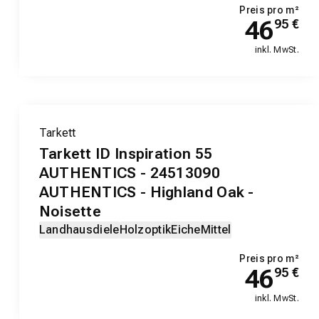
Preis pro m²
46
95
€
inkl. MwSt.
Tarkett
Tarkett ID Inspiration 55
AUTHENTICS - 24513090
AUTHENTICS - Highland Oak -
Noisette
Landhausdiele
Holzoptik
Eiche
Mittel
Preis pro m²
46
95
€
inkl. MwSt.