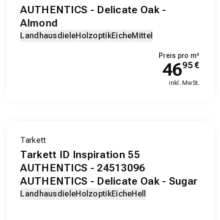
AUTHENTICS - Delicate Oak -
Almond
Landhausdiele
Holzoptik
Eiche
Mittel
Preis pro m²
46
95
€
inkl. MwSt.
Tarkett
Tarkett ID Inspiration 55
AUTHENTICS - 24513096
AUTHENTICS - Delicate Oak - Sugar
Landhausdiele
Holzoptik
Eiche
Hell