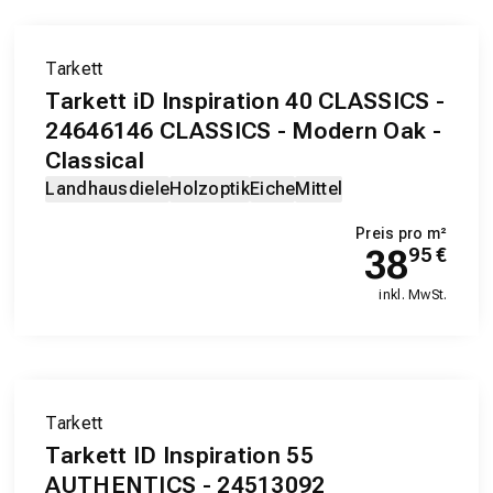
Tarkett
Tarkett iD Inspiration 40 CLASSICS -
24646146 CLASSICS - Modern Oak -
Classical
Landhausdiele
Holzoptik
Eiche
Mittel
Preis pro m²
38
95
€
inkl. MwSt.
Tarkett
Tarkett ID Inspiration 55
AUTHENTICS - 24513092