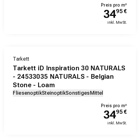
Preis pro m²
34
95
€
inkl. MwSt.
Tarkett
Tarkett iD Inspiration 30 NATURALS
- 24533035 NATURALS - Belgian
Stone - Loam
Fliesenoptik
Steinoptik
Sonstiges
Mittel
Preis pro m²
34
95
€
inkl. MwSt.