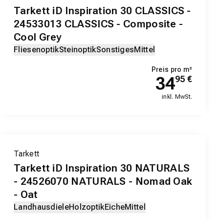
Tarkett iD Inspiration 30 CLASSICS -
24533013 CLASSICS - Composite -
Cool Grey
Fliesenoptik
Steinoptik
Sonstiges
Mittel
Preis pro m²
34
95
€
inkl. MwSt.
Tarkett
Tarkett iD Inspiration 30 NATURALS
- 24526070 NATURALS - Nomad Oak
- Oat
Landhausdiele
Holzoptik
Eiche
Mittel