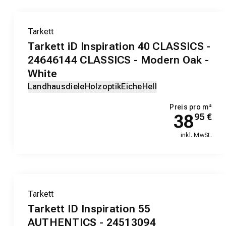
Tarkett
Tarkett iD Inspiration 40 CLASSICS -
24646144 CLASSICS - Modern Oak -
White
Landhausdiele
Holzoptik
Eiche
Hell
Preis pro m²
38
95
€
inkl. MwSt.
Tarkett
Tarkett ID Inspiration 55
AUTHENTICS - 24513094