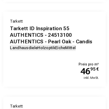
Tarkett
Tarkett ID Inspiration 55
AUTHENTICS - 24513100
AUTHENTICS - Pearl Oak - Candis
Landhausdiele
Holzoptik
Eiche
Mittel
Preis pro m²
46
95
€
inkl. MwSt.
Tarkett