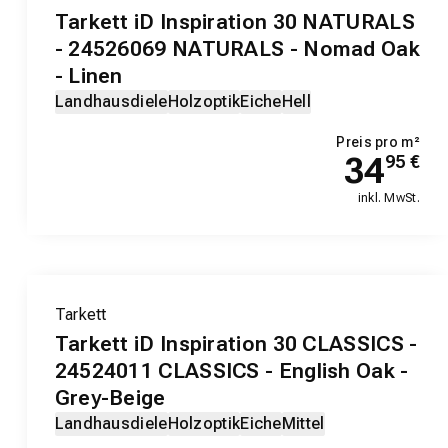
Tarkett iD Inspiration 30 NATURALS
- 24526069 NATURALS - Nomad Oak
- Linen
Landhausdiele
Holzoptik
Eiche
Hell
Preis pro m²
34
95
€
inkl. MwSt.
Tarkett
Tarkett iD Inspiration 30 CLASSICS -
24524011 CLASSICS - English Oak -
Grey-Beige
Landhausdiele
Holzoptik
Eiche
Mittel