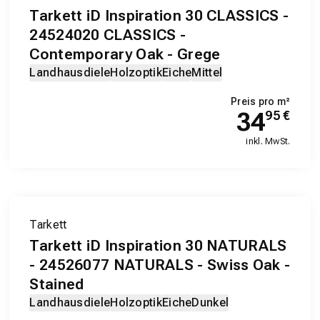
Tarkett iD Inspiration 30 CLASSICS -
24524020 CLASSICS -
Contemporary Oak - Grege
Landhausdiele
Holzoptik
Eiche
Mittel
Preis pro m²
34
95
€
inkl. MwSt.
Tarkett
Tarkett iD Inspiration 30 NATURALS
- 24526077 NATURALS - Swiss Oak -
Stained
Landhausdiele
Holzoptik
Eiche
Dunkel