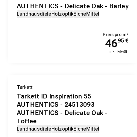
AUTHENTICS - Delicate Oak - Barley
Landhausdiele
Holzoptik
Eiche
Mittel
Preis pro m²
46
95
€
inkl. MwSt.
Tarkett
Tarkett ID Inspiration 55
AUTHENTICS - 24513093
AUTHENTICS - Delicate Oak -
Toffee
Landhausdiele
Holzoptik
Eiche
Mittel