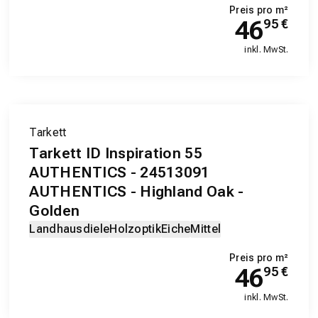
Preis pro m²
46
95
€
inkl. MwSt.
Tarkett
Tarkett ID Inspiration 55
AUTHENTICS - 24513091
AUTHENTICS - Highland Oak -
Golden
Landhausdiele
Holzoptik
Eiche
Mittel
Preis pro m²
46
95
€
inkl. MwSt.