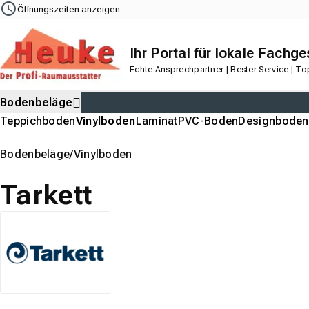
Navigation
Content
Footer
Öffnungszeiten anzeigen
Ihr Portal für lokale Fachg
Echte Ansprechpartner | Bester Service | T
Bodenbeläge
Teppichboden
Vinylboden
Laminat
PVC-Boden
Designboden
Bodenbeläge
Vinylboden
Tarkett