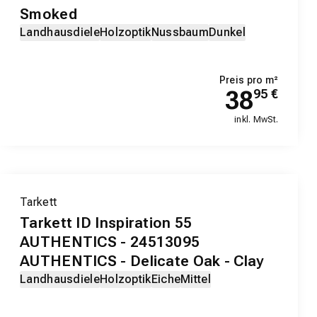
Smoked
Landhausdiele
Holzoptik
Nussbaum
Dunkel
Preis pro m²
38
95
€
inkl. MwSt.
Tarkett
Tarkett ID Inspiration 55
AUTHENTICS - 24513095
AUTHENTICS - Delicate Oak - Clay
Landhausdiele
Holzoptik
Eiche
Mittel