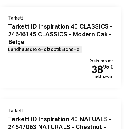
Tarkett
Tarkett iD Inspiration 40 CLASSICS -
24646145 CLASSICS - Modern Oak -
Beige
Landhausdiele
Holzoptik
Eiche
Hell
Preis pro m²
38
95
€
inkl. MwSt.
Tarkett
Tarkett iD Inspiration 40 NATUALS -
24647063 NATURALS - Chestnut -