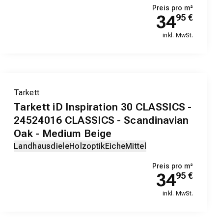
Preis pro m²
34
95
€
inkl. MwSt.
Tarkett
Tarkett iD Inspiration 30 CLASSICS -
24524016 CLASSICS - Scandinavian
Oak - Medium Beige
Landhausdiele
Holzoptik
Eiche
Mittel
Preis pro m²
34
95
€
inkl. MwSt.