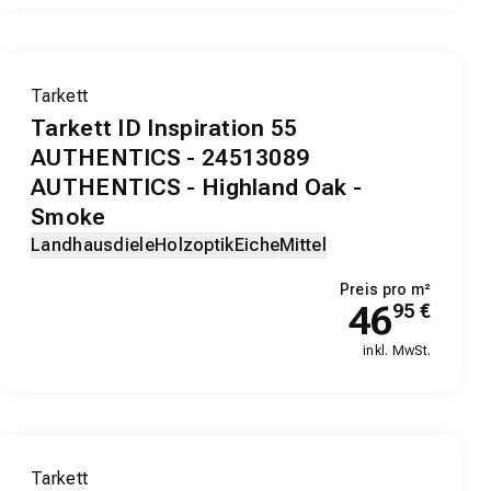
Tarkett
Tarkett ID Inspiration 55
AUTHENTICS - 24513089
AUTHENTICS - Highland Oak -
Smoke
Landhausdiele
Holzoptik
Eiche
Mittel
Preis pro m²
46
95
€
inkl. MwSt.
Tarkett