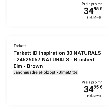
Preis pro m²
34
95
€
inkl. MwSt.
Tarkett
Tarkett iD Inspiration 30 NATURALS
- 24526057 NATURALS - Brushed
Elm - Brown
Landhausdiele
Holzoptik
Ulme
Mittel
Preis pro m²
34
95
€
inkl. MwSt.