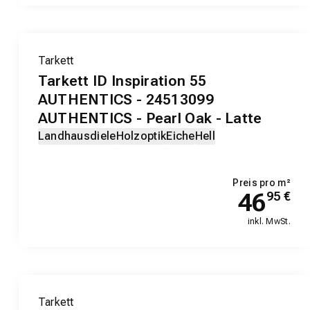
Tarkett
Tarkett ID Inspiration 55
AUTHENTICS - 24513099
AUTHENTICS - Pearl Oak - Latte
Landhausdiele
Holzoptik
Eiche
Hell
Preis pro m²
46
95
€
inkl. MwSt.
Tarkett