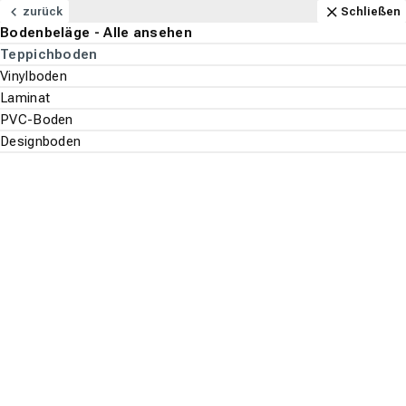
Navigation
Content
Footer
Öffnungszeiten
Anfahrt
Anrufen
Kontakt
Schließen
zurück
Schließen
Bodenbeläge - Alle ansehen
Bodenbeläge
Teppichboden
Suchen
Menu
Vinylboden
Laminat
PVC-Boden
Bodenbeläge
Suche st
Designboden
Teppichboden