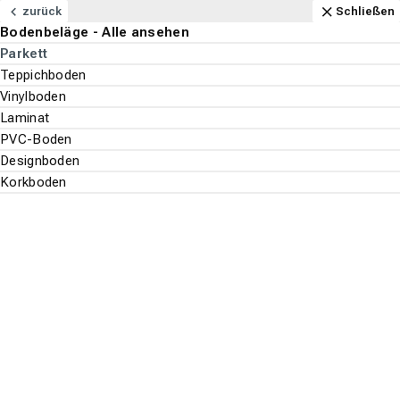
Navigation
Content
Footer
Schließt in 32 Minuten
Anfahrt
Anrufen
Kontakt
Schließen
zurück
Schließen
Bodenbeläge - Alle ansehen
Bodenbeläge
Parkett
Suchen
Menu
Teppichboden
Vinylboden
Bodenbeläge
Laminat
Suche st
PVC-Boden
Parkett
Designboden
Korkboden