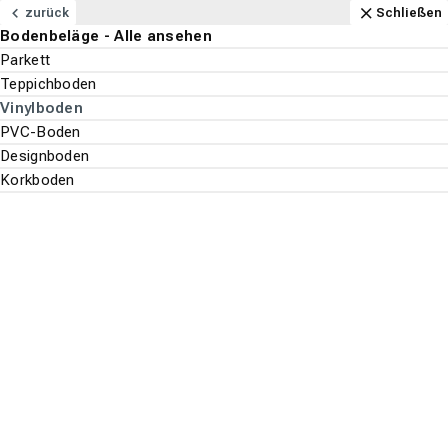
Navigation
Content
Footer
Anfahrt
Anrufen
Kontakt
Schließen
zurück
Schließen
Bodenbeläge - Alle ansehen
Bodenbeläge
Parkett
Teppichboden
Suchen
Menu
Vinylboden
PVC-Boden
Designboden
Bodenbeläge
Korkboden
Suche st
Vinylboden