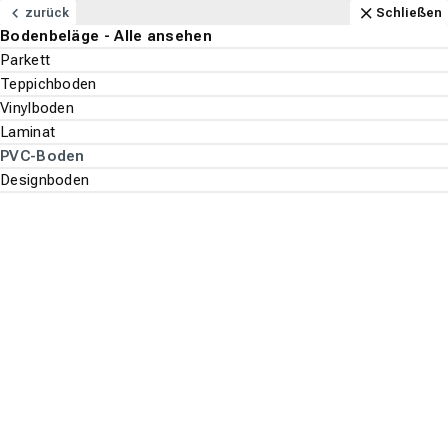
Navigation
Content
Footer
Öffnungszeiten
Anfahrt
Anrufen
Kontakt
Schließen
zurück
Schließen
Bodenbeläge - Alle ansehen
Bodenbeläge
Parkett
Suchen
Menu
Teppichboden
Vinylboden
Laminat
Bodenbeläge
Suche st
PVC-Boden
PVC-Boden
Designboden